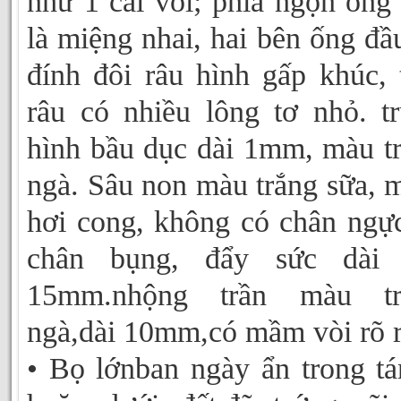
như 1 cái vòi; phía ngọn ống
là miệng nhai, hai bên ống đầ
đính đôi râu hình gấp khúc, 
râu có nhiều lông tơ nhỏ. t
hình bầu dục dài 1mm, màu t
ngà. Sâu non màu trắng sữa, 
hơi cong, không có chân ngự
chân bụng, đẩy sức dài 
15mm.nhộng trần màu tr
ngà,dài 10mm,có mầm vòi rõ r
• Bọ lớnban ngày ẩn trong tá