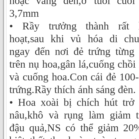
hoặc vàng đen,ở tuổi cuối
3,7mm
• Rầy trưởng thành rất l
hoạt,sau khi vủ hóa di ch
ngay đến nơi đẻ trứng từng
trên nụ hoa,gân lá,cuống chồi
và cuống hoa.Con cái đẻ 100
trứng.Rầy thích ánh sáng đèn.
• Hoa xoài bị chích hút trở
nâu,khô và rụng làm giảm t
đậu quả,NS có thể giảm 20