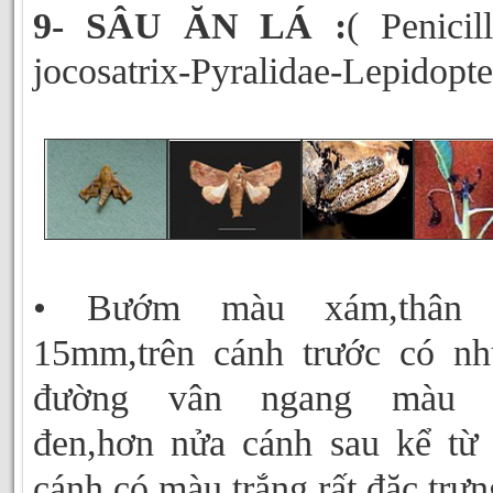
9- SÂU ĂN LÁ :
( Penicill
jocosatrix-Pyralidae-Lepidopte
• Bướm màu xám,thân 
15mm,trên cánh trước có n
đường vân ngang màu 
đen,hơn nửa cánh sau kể từ
cánh có màu trắng rất đặc trưn