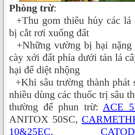
Phòng trừ
:
+Thu gom thiêu hủy các lá
bị cắt rơi xuống đất
+Những vường bị hại nặng 
cày xới đất phía dưới tán lá câ
hại để diệt nhộng
+Khi sâu trường thành phát 
nhiều dùng các thuốc trị sâu t
thường để phun trừ:
ACE 5
ANITOX 50SC,
CARMETH
10&25EC
,
CATO