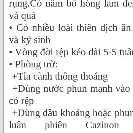
rụng.Có nầm bồ hóng làm đe
và quả
• Có nhiều loài thiên địch ăn 
và ký sinh
• Vòng đời rệp kéo dài 5-5 tuầ
• Phòng trừ:
+Tỉa cành thông thoáng
+Dùng nườc phun mạnh vào 
có rệp
+Dùng dầu khoáng hoặc phun
luân phiên Cazinon