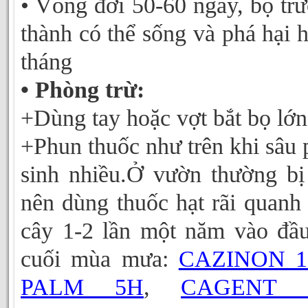
• Vòng đời 50-60 ngày, bọ tr
thành có thể sống và phá hại 
tháng
• Phòng trừ:
+Dùng tay hoặc vợt bắt bọ l
+Phun thuốc như trên khi sâu 
sinh nhiều.Ở vườn thường bị
nên dùng thuốc hạt rãi quanh
cây 1-2 lần một năm vào đầ
cuối mùa mưa:
CAZINON 1
PALM 5H
,
CAGENT 