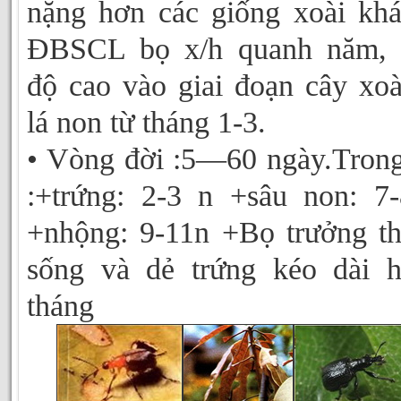
nặng hơn các giống xoài kh
ĐBSCL bọ x/h quanh năm, 
độ cao vào giai đoạn cây xoà
lá non từ tháng 1-3.
• Vòng đời :5—60 ngày.Tron
:+trứng: 2-3 n +sâu non: 7
+nhộng: 9-11n +Bọ trưởng t
sống và dẻ trứng kéo dài 
tháng