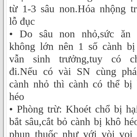
từ 1-3 sâu non.Hóa nhộng t
lỗ đục
• Do sâu non nhỏ,sức ăn 
không lớn nên 1 số cành bị
vẫn sinh trưởng,tuy có c
đi.Nếu có vài SN cùng phá
cành nhỏ thì cành có thể bị
héo
• Phòng trừ: Khoét chổ bị hạ
bắt sâu,cắt bỏ cành bị khô hé
phun thuốc như với vòi voi