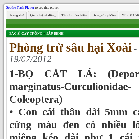
Get the Flash Player
to see this player.
Trang chủ
Quan hệ cổ đông
Tin tức - Sự kiện
Dòng sản phẩm
Mẫu Mã S
BÁC SĨ CÂY TRÔNG
»
SÂU BỆNH
Phòng trừ sâu hại Xoài
-
19/07/2012
1-BỌ CẮT LÁ
: (Depor
marginatus-Curculionidae-
Coleoptera)
• Con cái thân dài 5mm c
cứng màu đen có nhiều lô
miệng kéo dài như 1 cái v