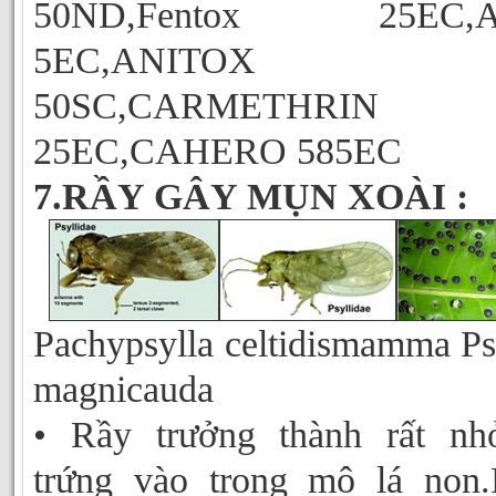
50ND,Fentox 25EC,
5EC,ANITOX
50SC,CARMETHRIN
25EC,CAHERO 585EC
7.RẦY GÂY MỤN XOÀI :
Pachypsylla celtidismamma Ps
magnicauda
• Rầy trưởng thành rất nh
trứng vào trong mô lá non