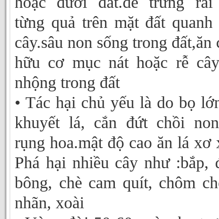
hoặc dưới đất.đẽ trứng rãi
từng quả trên mặt đất quanh
cây.sâu non sống trong đất,ăn 
hữu cơ mục nát hoặc rễ câ
nhộng trong đất
• Tác hại chủ yếu là do bọ lớ
khuyết lá, cắn đứt chồi no
rụng hoa.mật độ cao ăn lá xơ 
Phá hại nhiều cây như :bắp, 
bông, chè cam quít, chôm c
nhãn, xoài