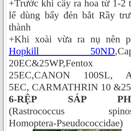
+Trước khi cây ra hoa từ 1-2 
lể dùng bẩy đẻn bắt Rầy tr
thành
+Khi xoài vừa ra nụ nên p
Hopkill 50ND
,Ca
20EC&25WP,Fentox
25EC,CANON 100SL, 
5EC, CARMATHRIN 10 &2
6-RỆP SÁP PH
(Rastrococcus spinos
Homoptera-Pseudococcidae)