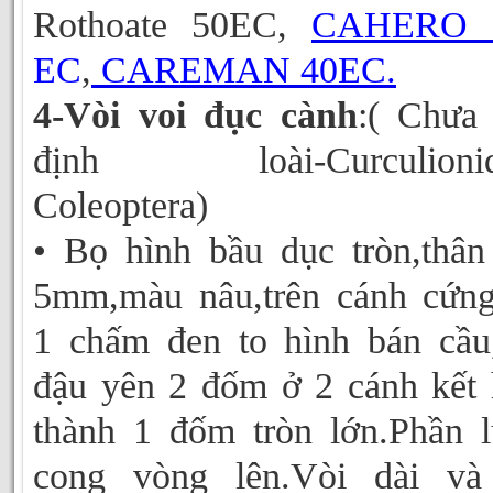
Rothoate 50EC,
CAHERO 
EC
,
CAREMAN 40EC.
4-Vòi voi đục cành
:( Chưa
định loài-Curculionid
Coleoptera)
• Bọ hình bầu dục tròn,thân
5mm,màu nâu,trên cánh cứn
1 chấm đen to hình bán cầu
đậu yên 2 đốm ở 2 cánh kết
thành 1 đốm tròn lớn.Phần 
cong vòng lên.Vòi dài và 