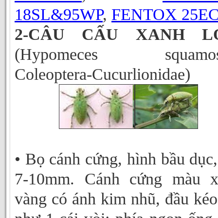
18SL&95WP
,
FENTOX 25E
2-CÂU CẤU XANH L
(Hypomeces squamos
Coleoptera-Cucurlionidae)
• Bọ cánh cứng, hình bầu dục,
7-10mm. Cánh cứng màu x
vàng có ánh kim nhũ, đầu kéo