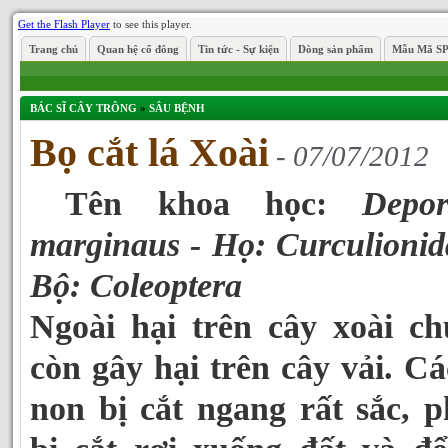
Get the Flash Player
to see this player.
Trang chủ
Quan hệ cổ đông
Tin tức - Sự kiện
Dòng sản phẩm
Mẫu Mã S
BÁC SĨ CÂY TRÔNG
»
SÂU BỆNH
Bọ cắt lá Xoài
- 07/07/2012
Tên khoa học:
Depor
marginaus - Họ: Curculionid
Bộ: Coleoptera
Ngoài hại trên cây xoài c
còn gây hại trên cây vải. Cá
non bị cắt ngang rất sắc, 