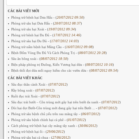
CÁC BÀI VIẾT MỚI
Phòng trừ bệnh hại Dưa Hấu
- (
20/07/2012 09:50
)
Phòng trừ sâu hại Dưa Hấu
- (
20/07/2012 08:37
)
Phòng trừ sâu hại Xoài
- (
19/07/2012 09:34
)
Phòng trừ bệnh hại Đu Đủ
- (
17/07/2012 14:46
)
Phòng trừ sâu hại Đu Đủ
- (
17/07/2012 14:03
)
Phòng trừ nấm bệnh hại Mãng Cầu
- (
16/07/2012 09:08
)
Bệnh Đốm Vòng Đu Đủ Và Cách Phòng Trị
- (
08/07/2012 20:28
)
Sâu ăn bông xoài
- (
08/07/2012 18:50
)
Biện pháp phòng trị Đuông, Kiến Vương hại dừa
- (
08/07/2012 10:16
)
Bệnh thối đọt dừa mối nguy hiểm cho các vườn dừa
- (
08/07/2012 09:54
)
CÁC BÀI VIẾT KHÁC
Sâu đục thân cành Xoài
- (
07/07/2012
)
Rầy bông xoài
- (
07/07/2012
)
Ruồi đục trái Xoài
- (
07/07/2012
)
Sâu đục trái bưởi – Côn trùng mới gây hại trên bưởi da xanh
- (
07/07/2012
)
Dòi hại đọt Bưởi-Côn trùng mới đang gây hại trên Bưởi ...
- (
07/07/2012
)
Phòng trừ sâu bệnh chủ yếu trên rau măng tây
- (
06/07/2012
)
Phòng trừ sâu bệnh chính hại cà phê
- (
01/07/2012
)
Cách phòng trừ bệnh hại cây măng tây xanh
- (
30/06/2012
)
Phòng trừ bệnh hại ổi
- (
29/06/2012
)
Phòng trừ sâu hại cà chua
- (
27/06/2012
)