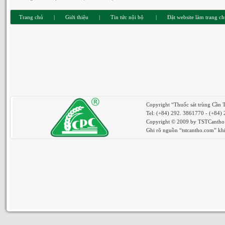
Trang chủ
|
Giới thiệu
|
Tin tức nội bộ
|
Đặt website làm trang c
Copyright “Thuốc sát trùng Cần 
Tel: (+84) 292. 3861770 - (+84)
Copyright © 2009 by TSTCantho. 
Ghi rõ nguồn “tstcantho.com” khi 