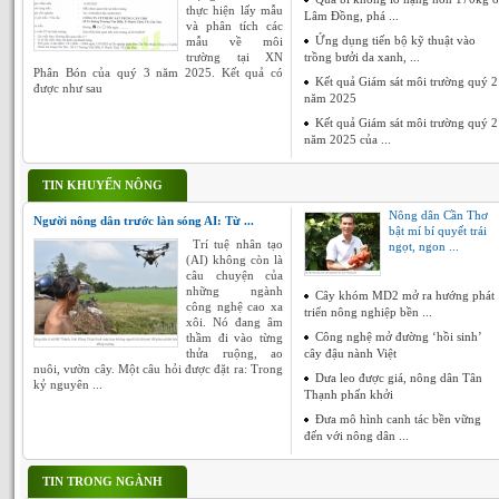
thực hiện lấy mẫu
Lâm Đồng, phá ...
và phân tích các
Ứng dụng tiến bộ kỹ thuật vào
mẫu về môi
trường tại XN
trồng bưởi da xanh, ...
Phân Bón của quý 3 năm 2025. Kết quả có
Kết quả Giám sát môi trường quý 2
được như sau
năm 2025
Kết quả Giám sát môi trường quý 2
năm 2025 của ...
TIN KHUYẾN NÔNG
Nông dân Cần Thơ
Người nông dân trước làn sóng AI: Từ ...
bật mí bí quyết trái
Trí tuệ nhân tạo
ngọt, ngon ...
(AI) không còn là
câu chuyện của
những ngành
Cây khóm MD2 mở ra hướng phát
công nghệ cao xa
triển nông nghiệp bền ...
xôi. Nó đang âm
Công nghệ mở đường ‘hồi sinh’
thầm đi vào từng
thửa ruộng, ao
cây đậu nành Việt
nuôi, vườn cây. Một câu hỏi được đặt ra: Trong
Dưa leo được giá, nông dân Tân
kỷ nguyên ...
Thạnh phấn khởi
Đưa mô hình canh tác bền vững
đến với nông dân ...
TIN TRONG NGÀNH