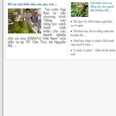
Giá nhãn chưa tạo
Hỗ trợ xuất khẩu thủy sản, gạo, trái ...
động lực cho người
Tại cuộc họp
dân khống chế ...
Ban tư vấn
chương trình
“Nâng cao
Tết Quý Tỵ 2013 được nghỉ liên
năng lực cạnh
tục 9 ngày
tranh xuất
khẩu cho các
Từ hôm nay, lái xe uống rượu bia
doanh nghiệp
bị phạt tới ...
nhỏ và vừa (DNNVV) Việt Nam” vừa
Thuế thu nhập cá nhân: Chốt mức
diễn ra tại TP. Cần Thơ, bà Nguyễn
chịu thuế 9 triệu ...
Mỹ ...
"1 phải, 5 giảm" - Tiến bộ kỹ thuật
mới