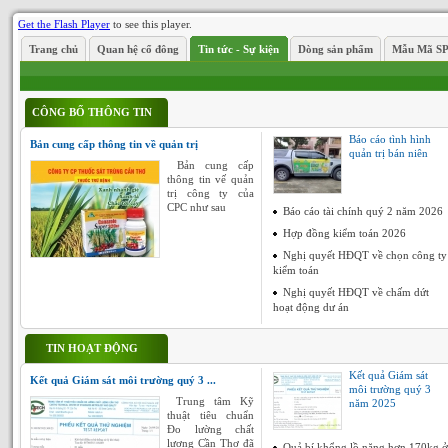
Get the Flash Player
to see this player.
Trang chủ
Quan hệ cổ đông
Tin tức - Sự kiện
Dòng sản phẩm
Mẫu Mã S
CÔNG BỐ THÔNG TIN
Báo cáo tình hình
Bản cung cấp thông tin về quản trị
quản trị bán niên
Bản cung cấp
thông tin vế quản
trị công ty của
CPC như sau
Báo cáo tài chính quý 2 năm 2026
Hợp đồng kiểm toán 2026
Nghị quyết HĐQT về chọn công ty
kiểm toán
Nghị quyết HĐQT về chấm dứt
hoạt động dư án
TIN HOẠT ĐỘNG
Kết quả Giám sát
Kết quả Giám sát môi trường quý 3 ...
môi trường quý 3
Trung tâm Kỹ
năm 2025
thuật tiêu chuẩn
Đo lường chất
lượng Cần Thơ đã
Quả bí khổng lồ nặng hơn 170kg ở