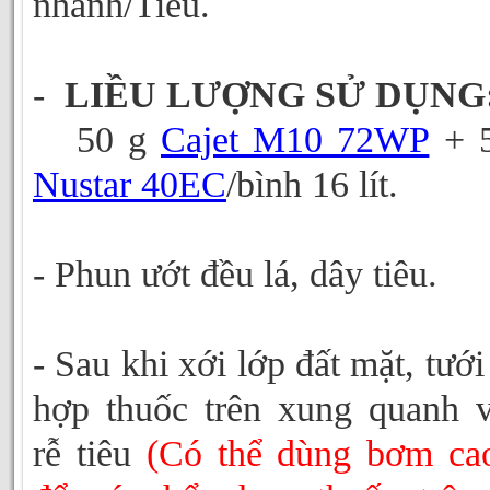
nhanh/Tiêu.
-
LIỀU LƯỢNG SỬ DỤNG
50 g
Cajet M10 72WP
+ 5
Nustar 40EC
/bình 16 lít.
- Phun ướt đều lá, dây tiêu.
- Sau khi xới lớp đất mặt, tướ
hợp thuốc trên xung quanh 
rễ tiêu
(Có thể dùng bơm ca