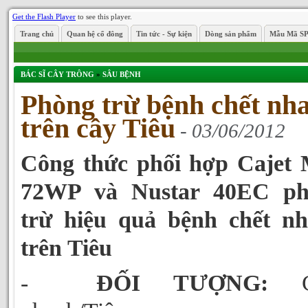
Get the Flash Player
to see this player.
Trang chủ
Quan hệ cổ đông
Tin tức - Sự kiện
Dòng sản phẩm
Mẫu Mã S
BÁC SĨ CÂY TRÔNG
»
SÂU BỆNH
Phòng trừ bệnh chết nh
trên cây Tiêu
- 03/06/2012
Công thức phối hợp Cajet
72WP và Nustar 40EC ph
trừ hiệu quả bệnh chết n
trên Tiêu
-
ĐỐI TƯỢNG:
Ch