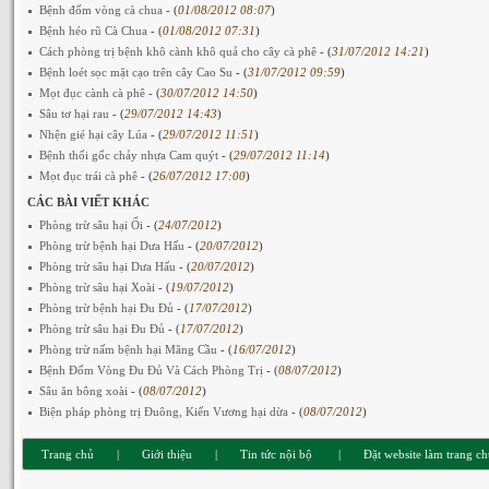
Bệnh đốm vòng cà chua
- (
01/08/2012 08:07
)
Bệnh héo rũ Cà Chua
- (
01/08/2012 07:31
)
Cách phòng trị bệnh khô cành khô quả cho cây cà phê
- (
31/07/2012 14:21
)
Bệnh loét sọc mặt cạo trên cây Cao Su
- (
31/07/2012 09:59
)
Mọt đục cành cà phê
- (
30/07/2012 14:50
)
Sâu tơ hại rau
- (
29/07/2012 14:43
)
Nhện gié hại cây Lúa
- (
29/07/2012 11:51
)
Bệnh thối gốc chảy nhựa Cam quýt
- (
29/07/2012 11:14
)
Mọt đục trái cà phê
- (
26/07/2012 17:00
)
CÁC BÀI VIẾT KHÁC
Phòng trừ sâu hại Ổi
- (
24/07/2012
)
Phòng trừ bệnh hại Dưa Hấu
- (
20/07/2012
)
Phòng trừ sâu hại Dưa Hấu
- (
20/07/2012
)
Phòng trừ sâu hại Xoài
- (
19/07/2012
)
Phòng trừ bệnh hại Đu Đủ
- (
17/07/2012
)
Phòng trừ sâu hại Đu Đủ
- (
17/07/2012
)
Phòng trừ nấm bệnh hại Mãng Cầu
- (
16/07/2012
)
Bệnh Đốm Vòng Đu Đủ Và Cách Phòng Trị
- (
08/07/2012
)
Sâu ăn bông xoài
- (
08/07/2012
)
Biện pháp phòng trị Đuông, Kiến Vương hại dừa
- (
08/07/2012
)
Trang chủ
|
Giới thiệu
|
Tin tức nội bộ
|
Đặt website làm trang c