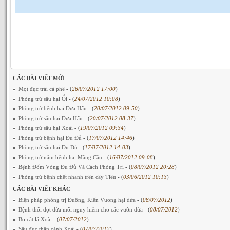
CÁC BÀI VIẾT MỚI
Mọt đục trái cà phê
- (
26/07/2012 17:00
)
Phòng trừ sâu hại Ổi
- (
24/07/2012 10:08
)
Phòng trừ bệnh hại Dưa Hấu
- (
20/07/2012 09:50
)
Phòng trừ sâu hại Dưa Hấu
- (
20/07/2012 08:37
)
Phòng trừ sâu hại Xoài
- (
19/07/2012 09:34
)
Phòng trừ bệnh hại Đu Đủ
- (
17/07/2012 14:46
)
Phòng trừ sâu hại Đu Đủ
- (
17/07/2012 14:03
)
Phòng trừ nấm bệnh hại Mãng Cầu
- (
16/07/2012 09:08
)
Bệnh Đốm Vòng Đu Đủ Và Cách Phòng Trị
- (
08/07/2012 20:28
)
Phòng trừ bệnh chết nhanh trên cây Tiêu
- (
03/06/2012 10:13
)
CÁC BÀI VIẾT KHÁC
Biện pháp phòng trị Đuông, Kiến Vương hại dừa
- (
08/07/2012
)
Bệnh thối đọt dừa mối nguy hiểm cho các vườn dừa
- (
08/07/2012
)
Bọ cắt lá Xoài
- (
07/07/2012
)
Sâu đục thân cành Xoài
- (
07/07/2012
)