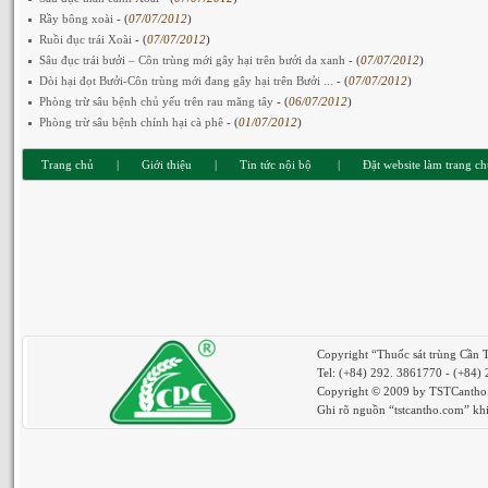
Rầy bông xoài
- (
07/07/2012
)
Ruồi đục trái Xoài
- (
07/07/2012
)
Sâu đục trái bưởi – Côn trùng mới gây hại trên bưởi da xanh
- (
07/07/2012
)
Dòi hại đọt Bưởi-Côn trùng mới đang gây hại trên Bưởi ...
- (
07/07/2012
)
Phòng trừ sâu bệnh chủ yếu trên rau măng tây
- (
06/07/2012
)
Phòng trừ sâu bệnh chính hại cà phê
- (
01/07/2012
)
Trang chủ
|
Giới thiệu
|
Tin tức nội bộ
|
Đặt website làm trang c
Copyright “Thuốc sát trùng Cần 
Tel: (+84) 292. 3861770 - (+84)
Copyright © 2009 by TSTCantho. 
Ghi rõ nguồn “tstcantho.com” khi 