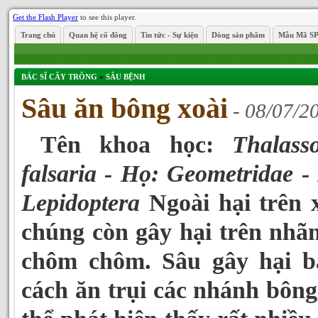
Get the Flash Player
to see this player.
Trang chủ
Quan hệ cổ đông
Tin tức - Sự kiện
Dòng sản phẩm
Mẫu Mã S
BÁC SĨ CÂY TRÔNG
»
SÂU BỆNH
Sâu ăn bông xoài
- 08/07/2
Tên khoa học:
Thalass
falsaria - Họ: Geometridae -
Lepidoptera
Ngoài hại trên 
chúng còn gây hại trên nhã
chôm chôm. Sâu gây hại b
cách ăn trụi các nhánh bông