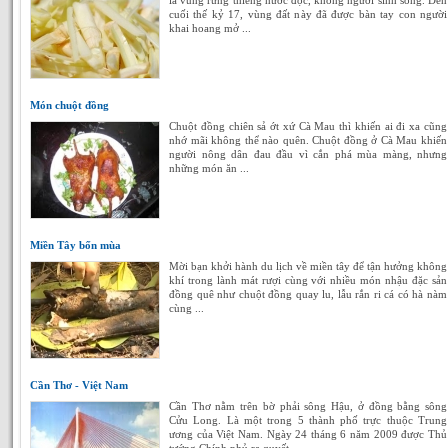
là vùng rừng thiêng nước độc, không người sinh sống. Đến
cuối thế kỷ 17, vùng đất này đã được bàn tay con người
khai hoang mở ...
Món chuột đồng
Chuột đồng chiên sả ớt xứ Cà Mau thì khiến ai đi xa cũng
nhớ mãi không thể nào quên. Chuột đồng ở Cà Mau khiến
người nông dân đau đầu vì cắn phá mùa màng, nhưng
những món ăn ...
Miền Tây bốn mùa
Mời bạn khởi hành du lịch về miền tây để tận hưởng không
khí trong lành mát rượi cùng với nhiều món nhậu đặc sản
đồng quê như chuột đồng quay lu, lẫu rắn ri cá có hà nàm
cùng ...
Cần Thơ - Việt Nam
Cần Thơ nằm trên bờ phải sông Hậu, ở đồng bằng sông
Cửu Long. Là một trong 5 thành phố trực thuộc Trung
ương của Việt Nam. Ngày 24 tháng 6 năm 2009 được Thủ