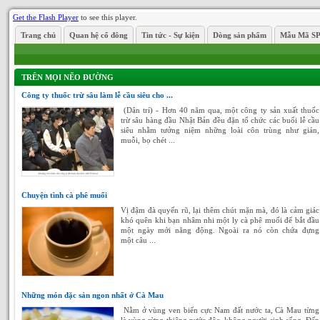
Get the Flash Player
to see this player.
Trang chủ
Quan hệ cổ đông
Tin tức - Sự kiện
Dòng sản phẩm
Mẫu Mã S
TRÊN MỌI NẼO ĐƯỜNG
Công ty thuốc trừ sâu làm lễ cầu siêu cho ...
(Dân trí) - Hơn 40 năm qua, một công ty sản xuất thuốc
trừ sâu hàng đầu Nhật Bản đều đặn tổ chức các buổi lễ cầu
siêu nhằm tưởng niệm những loài côn trùng như gián,
muỗi, bọ chét ...
Chuyện tình cà phê muối
Vị đậm đà quyến rũ, lại thêm chút mặn mà, đó là cảm giác
khó quên khi bạn nhâm nhi một ly cà phê muối để bắt đầu
một ngày mới năng động. Ngoài ra nó còn chứa đựng
một câu ...
Những món đặc sản ngon nhất ở Cà Mau
Nằm ở vùng ven biển cực Nam đất nước ta, Cà Mau từng