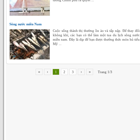
tướng Chính phủ ra quyết ...
Sông nước miền Nam
Cuộc sống thành thị thường ồn ào và tấp nập. Để thay đổi
không khí, các bạn có thể làm một tua du lịch sông nước
miền nam. Đây là dịp để bạn được thưởng thức món hủ tiếu
Mỹ ...
«
»
‹
›
1
2
3
Trang 1/3