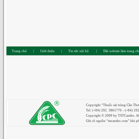
Trang chủ
|
Giới thiệu
|
Tin tức nội bộ
|
Đặt website làm trang c
Copyright “Thuốc sát trùng Cần Th
Tel: (+84) 292. 3861770 - (+84) 29
Copyright © 2009 by TSTCantho. All
Ghi rõ nguồn “tstcantho.com” khi phá