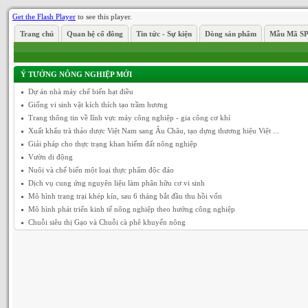
Get the Flash Player
to see this player.
Trang chủ
Quan hệ cổ đông
Tin tức - Sự kiện
Dòng sản phẩm
Mẫu Mã S
Ý TƯỞNG NÔNG NGHIỆP MỚI
Dự án nhà máy chế biến hạt điều
Giống vi sinh vật kích thích tạo trầm hương
Trang thông tin về lĩnh vực máy công nghiệp - gia công cơ khí
Xuất khẩu trà thảo dược Việt Nam sang Âu Châu, tạo dựng thương hiệu Việt ...
Giải pháp cho thực trạng khan hiếm đất nông nghiệp
Vườn di động
Nuôi và chế biến một loại thực phẩm độc đáo
Dịch vụ cung ứng nguyên liệu làm phân hữu cơ vi sinh
Mô hình trang trại khép kín, sau 6 tháng bắt đầu thu hồi vốn
Mô hình phát triển kinh tế nông nghiệp theo hướng công nghiệp
Chuỗi siêu thị Gạo và Chuỗi cà phê khuyến nông