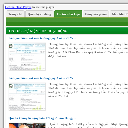
Get the Flash Player
to see this player.
Trang chủ
Quan hệ cổ đông
Tin tức - Sự kiện
Dòng sản phẩm
Mẫu Mã S
TIN TỨC - SỰ KIỆN
»
TIN HOẠT ĐỘNG
Kết quả Giám sát môi trường quý 3 năm 2025 ...
Trung tâm Kỹ thuật tiêu chuẩn Đo lường chất lượng Cần
Thơ đã thực hiện lấy mẫu và phân tích các mẫu về môi
trường tại XN Phân Bón của quý 3 năm 2025. Kết quả có
được như sau
Kết quả Giám sát môi trường quý 3 năm 2025
Trung tâm Kỹ thuật tiêu chuẩn Đo lường chất lượng Cần
Thơ đã thực hiện lấy mẫu và phân tích các mẫu về môi
trường tại Công ty CP Thuốc sát trùng Cần Thơ của quý 3
năm 2025. Kết ...
Quả bí khổng lồ nặng hơn 170kg ở Lâm Đồng, ...
Quả bí nặng hơn 170kg của anh Nguyễn Nhật Quang