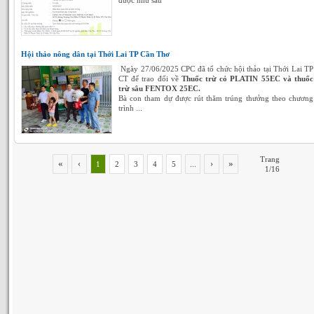
được như sau
Hội thảo nông dân tại Thới Lai TP Cần Thơ
Ngày 27/06/2025 CPC đã tổ chức hội thảo tại Thới Lai TP
CT để trao đổi về
Thuốc trừ cỏ PLATIN 55EC và thuốc
trừ sâu FENTOX 25EC.
Bà con tham dự được rút thăm trúng thưởng theo chương
trình ...
Trang
«
»
‹
›
1
2
3
4
5
...
1/16