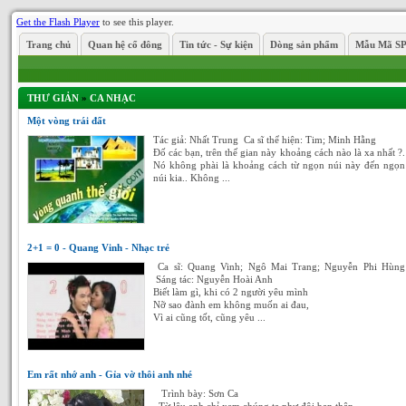
Get the Flash Player
to see this player.
Trang chủ
Quan hệ cổ đông
Tin tức - Sự kiện
Dòng sản phẩm
Mẫu Mã S
THƯ GIẢN
»
CA NHẠC
Một vòng trái đất
Tác giả: Nhất Trung Ca sĩ thể hiện: Tim; Minh Hằng
Đố các bạn, trên thế gian này khoảng cách nào là xa nhất ?.
Nó không phài là khoảng cách từ ngọn núi này đến ngọn
núi kia.. Không ...
2+1 = 0 - Quang Vinh - Nhạc trẻ
Ca sĩ: Quang Vinh; Ngô Mai Trang; Nguyễn Phi Hùng
Sáng tác: Nguyễn Hoài Anh
Biết làm gì, khi có 2 người yêu mình
Nỡ sao đành em không muốn ai đau,
Vì ai cũng tốt, cũng yêu ...
Em rất nhớ anh - Gỉa vờ thôi anh nhé
Trình bày: Sơn Ca