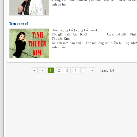
không cưới em mình đã yêu nhau thật lâu. Thì tại vì sao
anh cứ im ...
Teen vọng cổ
Teen Vọng Cổ (Vọng Cổ Teen)
Tác giả: Trần Anh Khôi Ca sĩ thể hiện: Vĩnh
Thuyên Kim
Xa anh mới ban chiều. Thế mà lòng sao buồn hiu. Lại nhớ
anh nhiều, ...
«
»
‹
›
1
2
3
4
Trang 1/4