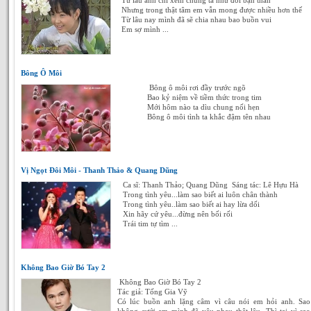
Từ lâu anh chỉ xem chúng ta như đôi bạn thân
Nhưng trong thật tâm em vẫn mong được nhiều hơn thế
Từ lâu nay mình đã sẽ chia nhau bao buồn vui
Em sợ mình ...
Bông Ô Môi
Bông ô môi rơi đầy trước ngõ
Bao kỷ niệm về tiềm thức trong tim
Mới hôm nào ta dìu chung nối hẹn
Bông ô môi tình ta khắc đậm tên nhau
Vị Ngọt Đôi Môi - Thanh Thảo & Quang Dũng
Ca sĩ: Thanh Thảo; Quang Dũng Sáng tác: Lê Hựu Hà
Trong tình yêu...làm sao biết ai luôn chân thành
Trong tình yêu..làm sao biết ai hay lừa dối
Xin hãy cứ yêu...đừng nên bối rối
Trái tim tự tìm ...
Không Bao Giờ Bó Tay 2
Không Bao Giờ Bó Tay 2
Tác giả: Tống Gia Vỹ
Có lúc buồn anh lặng câm vì câu nói em hỏi anh. Sao