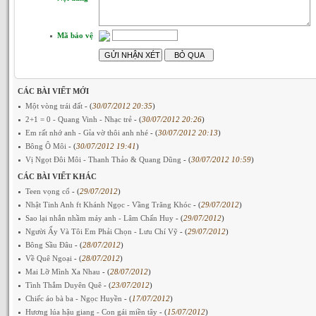
Mã bảo vệ
CÁC BÀI VIẾT MỚI
Một vòng trái đất
- (
30/07/2012 20:35
)
2+1 = 0 - Quang Vinh - Nhạc trẻ
- (
30/07/2012 20:26
)
Em rất nhớ anh - Gỉa vờ thôi anh nhé
- (
30/07/2012 20:13
)
Bông Ô Môi
- (
30/07/2012 19:41
)
Vị Ngọt Đôi Môi - Thanh Thảo & Quang Dũng
- (
30/07/2012 10:59
)
CÁC BÀI VIẾT KHÁC
Teen vọng cổ
- (
29/07/2012
)
Nhật Tinh Anh ft Khánh Ngọc - Vầng Trăng Khóc
- (
29/07/2012
)
Sao lại nhắn nhầm máy anh - Lâm Chấn Huy
- (
29/07/2012
)
Người Ấy Và Tôi Em Phải Chọn - Lưu Chí Vỹ
- (
29/07/2012
)
Bông Sầu Đâu
- (
28/07/2012
)
Về Quê Ngoại
- (
28/07/2012
)
Mai Lỡ Mình Xa Nhau
- (
28/07/2012
)
Tình Thắm Duyên Quê
- (
23/07/2012
)
Chiếc áo bà ba - Ngọc Huyền
- (
17/07/2012
)
Hương lúa hậu giang - Con gái miền tây
- (
15/07/2012
)