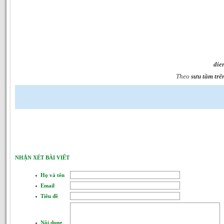
die
Theo
sưu tầm trê
NHẬN XÉT BÀI VIẾT
Họ và tên
Email
Tiêu đề
Nội dung