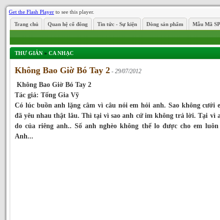
Get the Flash Player
to see this player.
Trang chủ
Quan hệ cổ đông
Tin tức - Sự kiện
Dòng sản phẩm
Mẫu Mã S
THƯ GIẢN
»
CA NHẠC
Không Bao Giờ Bó Tay 2
- 29/07/2012
Không Bao Giờ Bó Tay 2
Tác giả: Tống Gia Vỹ
Có lúc buồn anh lặng câm vì câu nói em hỏi anh. Sao không cưới
đã yêu nhau thật lâu. Thì tại vì sao anh cứ im không trả lời. Tại vì 
do của riêng anh.. Số anh nghèo không thể lo được cho em luô
Anh...