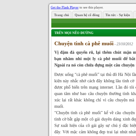
Get the Flash Player
to see this player.
Trang chủ
Quan hệ cổ đông
Tin tức - Sự kiện
TRÊN MỌI NẼO ĐƯỜNG
Chuyện tình cà phê muối
- 23/10/2012
Vị đậm đà quyến rũ, lại thêm chút mặn m
bạn nhâm nhi một ly cà phê muối để bắt
Ngoài ra nó còn chứa đựng một câu chuyện 
Được uống “cà phê muối” tại thủ đô Hà Nội lầ
kiện này nhắc nhớ cách đây không lâu tình cờ
được phổ biến trên mạng internet. Lần đó tôi
quan tâm như bao câu chuyện thường tình khá
xúc lại rất khác không chỉ vì câu chuyện mà 
muối.
“Chuyện tình cà phê muối” kể về câu chuyện 
tình cờ bắt gặp một cô gái duyên dáng xinh đẹp
Sự xuất hiện của cô gái gây sự chú ý đặc biệ
đây. Với mặc cảm không đẹp trai lại nhút nhát