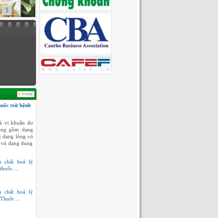
5
huốc trừ bệnh
à vi khuẩn do
dạng gồm dạng
g dạng lỏng có
 và dạng dung
h chất hoá lý
thuốc ...
h chất hoá lý
Thuốc ...