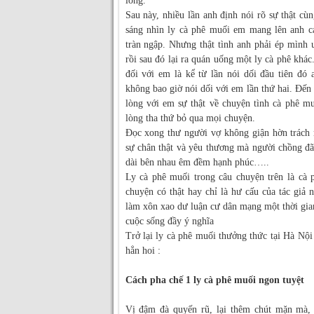
lòng.
Sau này, nhiều lần anh định nói rõ sự thật c
sáng nhìn ly cà phê muối em mang lên anh c
tràn ngập. Nhưng thật tình anh phải ép mình
rồi sau đó lại ra quán uống một ly cà phê kh
đối với em là kể từ lần nói dối đầu tiên đó 
không bao giờ nói dối với em lần thứ hai. Đến 
lòng với em sự thật về chuyện tình cà phê m
lòng tha thứ bỏ qua mọi chuyện.
Đọc xong thư người vợ không giận hờn trách 
sự chân thật và yêu thương mà người chồng đã
dài bên nhau êm đềm hạnh phúc…..
Ly cà phê muối trong câu chuyện trên là cà 
chuyện có thật hay chỉ là hư cấu của tác giả
làm xôn xao dư luận cư dân mạng một thời gi
cuộc sống đầy ý nghĩa
Trở lại ly cà phê muối thưởng thức tại Hà Nội 
hẳn hoi :
Cách pha chế 1 ly cà phê muối ngon tuyệt
Vị đậm đà quyến rũ, lại thêm chút mặn mà, 