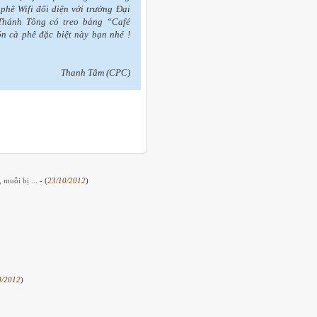
phê Wifi đối diện với trường Đại
Thánh Tông có treo bảng “Café
n cà phê đặc biệt này bạn nhé !
Thanh Tâm (CPC)
, muỗi bị ...
- (
23/10/2012
)
0/2012
)