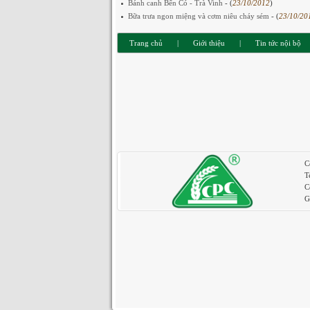
Bánh canh Bến Có - Trà Vinh
- (
23/10/2012
)
Bữa trưa ngon miệng và cơm niêu cháy sém
- (
23/10/20
Trang chủ
|
Giới thiệu
|
Tin tức nội bộ
C
T
C
G