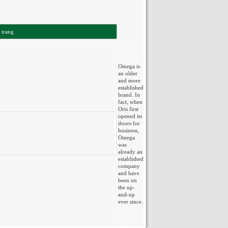
 trang
swiss
replica
watches
Omega is
an older
and more
established
brand. In
fact, when
Oris first
opened its
doors for
business,
Omega
was
already an
established
company
and have
been on
the up-
and-up
ever since.
replica
watches
swiss