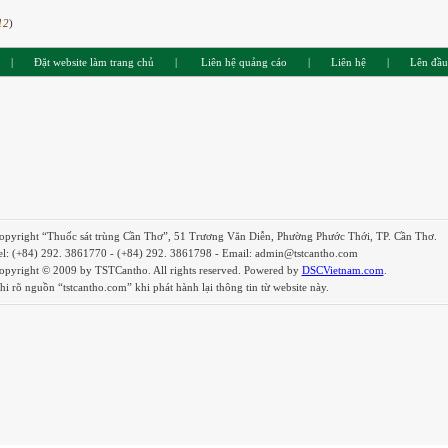
12
)
|
Đặt website làm trang chủ
|
Liên hệ quảng cáo
|
Liên hệ
|
Lên đầu
opyright “Thuốc sát trùng Cần Thơ”, 51 Trương Văn Diễn, Phường Phước Thới, TP. Cần Thơ.
el: (+84) 292. 3861770 - (+84) 292. 3861798 - Email: admin@tstcantho.com
opyright © 2009 by TSTCantho. All rights reserved. Powered by
DSCVietnam.com
.
hi rõ nguồn “tstcantho.com” khi phát hành lại thông tin từ website này.