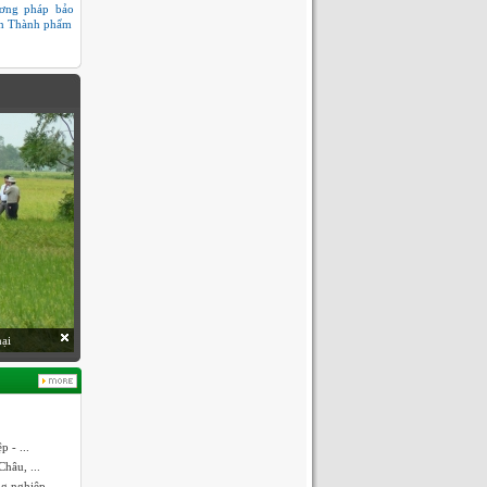
ơng pháp bảo
n Thành phẩm
hại
 - ...
hâu, ...
ng nghiệp