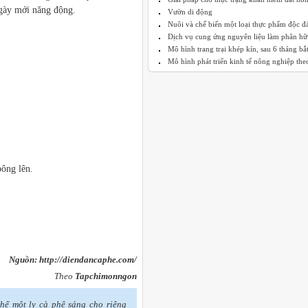
gày mới năng động.
Vườn di động
Nuôi và chế biến một loại thực phẩm độc đ
Dịch vụ cung ứng nguyên liệu làm phân hữu
Mô hình trang trại khép kín, sau 6 tháng bắt 
Mô hình phát triển kinh tế nông nghiệp theo
ông lên.
Nguồn: http://diendancaphe.com/
Theo
Tapchimonngon
chế một ly cà phê sáng cho riêng