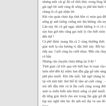
nhưng một cái gì đó cứ thôi thúc trong lòng 
gái ngõ lời mời cùng đi uống cà phê khi buổi 
chàng là cô gái nhận lời.
Khi vào quán chưa kịp tỉnh hồn vì món quà đến
uống gì anh luống cuống nói đại không cần suy
Lần này thì cô gái ngạc nhiên không ít vì cô 
này bao giờ nên cũng gọi một ly cho biết món
đến thế !
Cà phê được mang lên cả 2 cùng thưởng thức 
giác mới lạ của hương vị đặc biệt này. Rồi h
tiếp sau. Cuối cùng họ cưới nhau. Một câu chuy
có hậu.
Nhưng câu chuyện chưa dừng lại ở đó !
Thời gian cứ trôi qua với biết bao lo toan củ
luôn nhớ đến kỷ niệm ban đầu gặp gở nên sáng
phê pha muối. Khi lớn tuổi, bất ngờ chàng bị
lại với một bức thư thổ lộ tâm sự cuối cùng :
nói dối đầu tiên và là lần cuối cùng trong đờ
sinh ra miền biển nên thích uống cà phê muố
đã từng giải thích cho em trong lần gặp gở đ
kịp suy nghĩ nên lúc đó anh nói đại và sau đó l