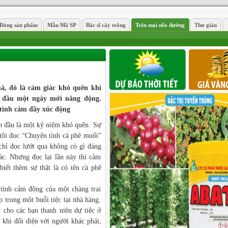
Dòng sản phẩm
Mẫu Mã SP
Bác sĩ cây trông
Trên mọi nẽo đường
Thư giản
à, đó là cảm giác khó quên khi
 đầu một ngày mới năng động.
tình cảm đầy xúc động
n đầu là một kỷ niệm khó quên. Sự
 tôi đọc “Chuyện tình cà phê muối”
 chỉ đọc lướt qua không có gì đáng
c. Nhưng đọc lại lần này thì cảm
biết thêm sự thật là có tên cà phê
tình cảm động của một chàng trai
 trong một buổi tiệc tại nhà hàng.
t cho các bạn thanh niên dự tiệc ở
 khi đối diện với người khác phái,