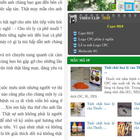
khiến anh chàng bạo gan đến bên cô
1
2
3
4
tiệc sắp tàn. Thật may mắn cho anh
VIDEO CLIP
 bất ngờ cho nên khi tiếp viên hỏi
Cajet M10
 nghĩ : - Cho tôi ly cà phê muối !
Cajet M10
chưa từng nghe nói đến loại cà phê
Logo CPC phần ý nghĩa
 này có gì lạ mà hấp dẫn anh chàng
Lễ ra mắt Logo CPC
Molucide 6G
và trò chuyện xung quanh cái cảm
MẪU MÃ SP
ọ cùng hẹn hò gặp gở cho những lần
ện tình thật lãng mạn, đáng yêu và
Tính chất hoá lý của T
...
Thuốc trừ nắm bệnh v
CPC sản xuất rất đa 
a cuộc mưu sinh nhưng người vợ thì
lỏng và dạng bột. Tron
dạng nhủ dầu (EC, ND)
 nào cũng pha cho chàng một ly cà
dịch (SC, SL, DD)
 bệnh và ra đi vĩnh viển bỏ nàng ở
Tính chất hoá lý
Tín
 - …Xin em hảy tha thứ cho anh lần
của Thuốc ...
của 
i. Thật sự anh không phải là người
i để nhớ về kỷ niệm quê hương như
Tính chất hoá lý
Tín
ầu tiên. Vì quá nhút nhát và không
của Thuốc ...
của 
à lời giải thích dối trá không thật