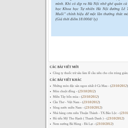
mình. Khi có dịp ra Hà Nội nhớ ghé quán cà 
học Khoa học Tự nhiên Hà Nội đường Lê 
Muối” chính hiệu để một lần thưởng thức mó
(Giá thời điểm 18.000đ/ ly)
CÁC BÀI VIẾT MỚI
Công ty thuốc trừ sâu làm lễ cầu siêu cho côn trùng gián
CÁC BÀI VIẾT KHÁC
Những món đặc sản ngon nhất ở Cà Mau
- (
23/10/2012
)
Món chuột đồng
- (
23/10/2012
)
Miền Tây bốn mùa
- (
23/10/2012
)
Cần Thơ - Việt Nam
- (
23/10/2012
)
Sông nước miền Nam
- (
23/10/2012
)
Nhà hàng cơm niêu Thuận Thành - TX.Bảo Lộc
- (
23/1
Hủ tiếu Mỹ Tho Hạnh ( Thanh Danh )
- (
23/10/2012
)
Nem nướng Bà Hùng - Đà Lạt
- (
23/10/2012
)