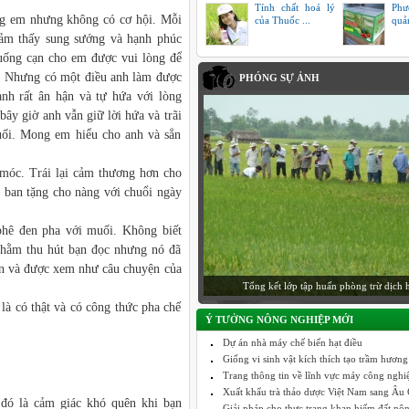
Tính chất hoá lý
Phư
ùng em nhưng không có cơ hội. Mỗi
của Thuốc ...
quả
ảm thấy sung sướng và hạnh phúc
 uống cạn cho em được vui lòng để
ác. Nhưng có một điều anh làm được
PHÓNG SỰ ẢNH
anh rất ân hận và tự hứa với lòng
bây giờ anh vẫn giữ lời hứa và trãi
uối. Mong em hiểu cho anh và sẳn
móc. Trái lại cảm thương hơn cho
 ban tặng cho nàng với chuổi ngày
phê đen pha với muối. Không biết
 nhằm thu hút bạn đọc nhưng nó đã
an và được xem như câu chuyện của
Tổng kết lớp tập huấn phòng trừ dịch 
là có thật và có công thức pha chế
Ý TƯỞNG NÔNG NGHIỆP MỚI
Dự án nhà máy chế biến hạt điều
Giống vi sinh vật kích thích tạo trầm hương
Trang thông tin về lĩnh vực máy công nghiệp
Xuất khẩu trà thảo dược Việt Nam sang Âu C
đó là cảm giác khó quên khi bạn
Giải pháp cho thực trạng khan hiếm đất nô