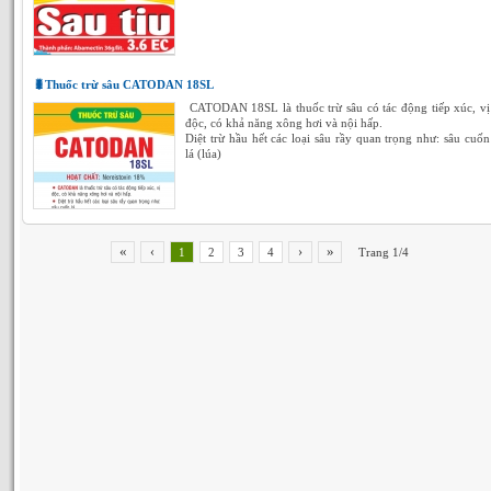
🐛Thuốc trừ sâu CATODAN 18SL
CATODAN 18SL là thuốc trừ sâu có tác động tiếp xúc, vị
độc, có khả năng xông hơi và nội hấp.
Diệt trừ hầu hết các loại sâu rầy quan trọng như: sâu cuốn
lá (lúa)
«
»
‹
›
1
2
3
4
Trang 1/4