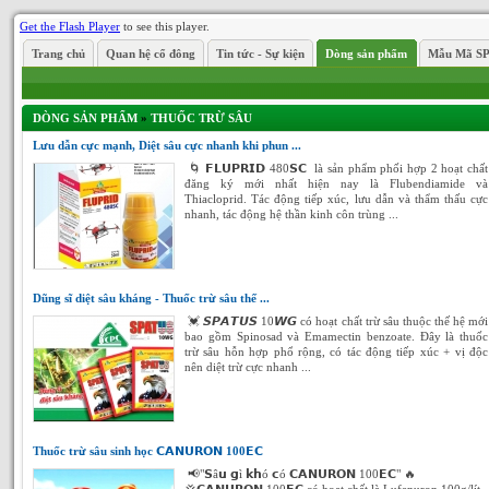
Get the Flash Player
to see this player.
Trang chủ
Quan hệ cổ đông
Tin tức - Sự kiện
Dòng sản phẩm
Mẫu Mã S
DÒNG SẢN PHẨM
»
THUỐC TRỪ SÂU
Lưu dẫn cực mạnh, Diệt sâu cực nhanh khi phun ...
🌀 𝗙𝗟𝗨𝗣𝗥𝗜𝗗 480𝗦𝗖 là sản phẩm phối hợp 2 hoạt chất
đăng ký mới nhất hiện nay là Flubendiamide và
Thiacloprid. Tác động tiếp xúc, lưu dẫn và thẩm thấu cực
nhanh, tác động hệ thần kinh côn trùng ...
Dũng sĩ diệt sâu kháng - Thuốc trừ sâu thế ...
💓 𝙎𝙋𝘼𝙏𝙐𝙎 10𝙒𝙂 có hoạt chất trừ sâu thuộc thế hệ mới
bao gồm Spinosad và Emamectin benzoate. Đây là thuốc
trừ sâu hỗn hợp phổ rộng, có tác động tiếp xúc + vị độc
nên diệt trừ cực nhanh ...
Thuốc trừ sâu sinh học 𝗖𝗔𝗡𝗨𝗥𝗢𝗡 100𝗘𝗖
📢"𝗦â𝘂 𝗴ì 𝗸𝗵ó 𝗰ó 𝗖𝗔𝗡𝗨𝗥𝗢𝗡 100𝗘𝗖" 🔥