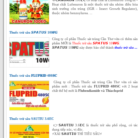
💢𝗖𝗔𝗡𝗨𝗥𝗢𝗡 100𝗘𝗖 có hoạt chất là Lufenuron 100g/lít -
Hoạt chất Lufenuron là một thuốc trừ sâu nhóm điều hòa
sinh trưởng côn trùng (IGR – Insect Growth Regulator),
thuộc nhóm benzoylurea. ...
Thuốc trừ sâu 𝙎𝙋𝘼𝙏𝙐𝙎 10𝙒𝙂
Công ty cổ phần Thuốc sát trùng Cần Thơ vừa có thêm sản
phẩm MỚI là
Thuốc trừ sâu 𝙎𝙋𝘼𝙏𝙐𝙎 10𝙒𝙂.
𝙎𝙋𝘼𝙏𝙐𝙎 10𝙒𝙂 này được bào chế thành
thuốc trừ sâu ...
Thuốc trừ sâu 𝐅𝐋𝐔𝐏𝐑𝐈𝐃 480𝐒𝐂
Công ty cổ phần Thuốc sát trùng Cần Thơ vừa có sản
phẩm mới : Thuốc trừ sâu
FLUPRID 480SC
với 2 hoạt
chất thế hệ mới là
Flubendiamide và Thiacloprid
Thuốc trừ sâu SAUTIU 3.6EC
👉𝗦𝗔𝗨𝗧𝗜𝗨 3.6𝗘𝗖 là thuốc trừ sâu phổ rộng, có tác
dụng tiếp xúc, vị độc.
⚡️XÀI 𝗦𝗔𝗨𝗧𝗜𝗨 THÌ TIÊU SÂU⚡