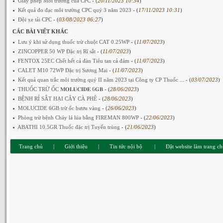
Giấy phép Môi trường của CPC
- (
20/11/2023 10:34
)
Kết quả đo đạc môi trường CPC quý 3 năm 2023
- (
17/11/2023 10:31
)
Đội xe tải CPC
- (
03/08/2023 06:27
)
CÁC BÀI VIẾT KHÁC
Lưu ý khi sử dụng thuốc trừ chuột CAT 0.25WP
- (
11/07/2023
)
ZINCOPPER 50 WP Đặc trị Rĩ sắt
- (
11/07/2023
)
FENTOX 25EC Chết hết cả đàn Tiêu tan cả đám
- (
11/07/2023
)
CALET M10 72WP Đặc trị Sương Mai
- (
11/07/2023
)
Kết quả quan trắc môi trường quý II năm 2023 tại Công ty CP Thuốc ...
- (
03/07/2023
)
THUỐC TRỪ ỐC 𝐌𝐎𝐋𝐔𝐂𝐈𝐃𝐄 6𝐆𝐁
- (
28/06/2023
)
BỆNH RỈ SẮT HẠI CÂY CÀ PHÊ
- (
28/06/2023
)
MOLUCIDE 6GB trừ ốc bươu vàng
- (
26/06/2023
)
Phòng trừ bệnh Cháy lá lúa bằng FIREMAN 800WP
- (
22/06/2023
)
ABATHI 10.5GR Thuốc đặc trị Tuyến trùng
- (
21/06/2023
)
Trang chủ
|
Giới thiệu
|
Tin tức nội bộ
|
Đặt website làm trang c