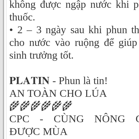
không được ngập nước khi 
thuốc.
• 2 – 3 ngày sau khi phun t
cho nước vào ruộng để giúp
sinh trưởng tốt.
𝐏𝐋𝐀𝐓𝐈𝐍 - Phun là tin!
AN TOÀN CHO LÚA
🌾🌾🌾🌾🌾🌾
CPC - CÙNG NÔNG 
ĐƯỢC MÙA