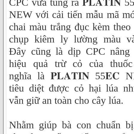
CPC vừa tung ra 𝐏𝐋𝐀𝐓𝐈𝐍 55
NEW với cải tiến mẫu mã mớ
chai màu trắng đục kèm theo
chụp kiêm ly lường màu và
Đây cũng là dịp CPC nâng 
hiệu quả trừ cỏ của thuốc
nghĩa là 𝐏𝐋𝐀𝐓𝐈𝐍 55𝐄𝐂
tiêu diệt được cỏ hại lúa n
vẫn giữ an toàn cho cây lúa.
Nhằm giúp bà con chuẩn bị