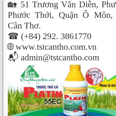
🏡 51 Trương Văn Diễn, Ph
Phước Thới, Quận Ô Môn, 
Cần Thơ.
☎ (+84) 292. 3861770
🌐 www.tstcantho.com.vn
📬 admin@tstcantho.com