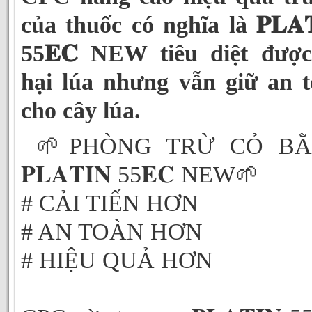
của thuốc có nghĩa là 𝐏𝐋𝐀𝐓
55𝐄𝐂 NEW tiêu diệt được
hại lúa nhưng vẫn giữ an 
cho cây lúa.
🌱PHÒNG TRỪ CỎ B
𝐏𝐋𝐀𝐓𝐈𝐍 55𝐄𝐂 NEW🌱
# CẢI TIẾN HƠN
# AN TOÀN HƠN
# HIỆU QUẢ HƠN