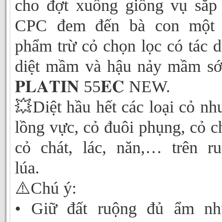
cho đợt xuống giống vụ sắp 
CPC đem đến bà con một 
phẩm trừ cỏ chọn lọc có tác 
diệt mầm và hậu nảy mầm s
𝐏𝐋𝐀𝐓𝐈𝐍 55𝐄𝐂 NEW.
💥Diệt hầu hết các loại cỏ nh
lồng vực, cỏ đuôi phụng, cỏ c
cỏ chát, lác, năn,… trên r
lúa.
⚠️Chú ý:
• Giữ đất ruộng đủ ẩm nh