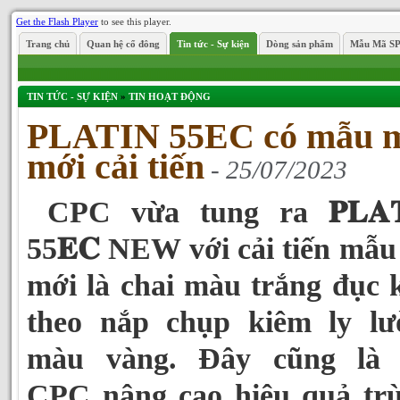
Get the Flash Player
to see this player.
Trang chủ
Quan hệ cổ đông
Tin tức - Sự kiện
Dòng sản phẩm
Mẫu Mã S
TIN TỨC - SỰ KIỆN
»
TIN HOẠT ĐỘNG
PLATIN 55EC có mẫu 
mới cải tiến
- 25/07/2023
CPC vừa tung ra 𝐏𝐋𝐀𝐓
55𝐄𝐂 NEW với cải tiến mẫ
mới là chai màu trắng đục
theo nắp chụp kiêm ly lư
màu vàng. Đây cũng là 
CPC nâng cao hiệu quả trừ