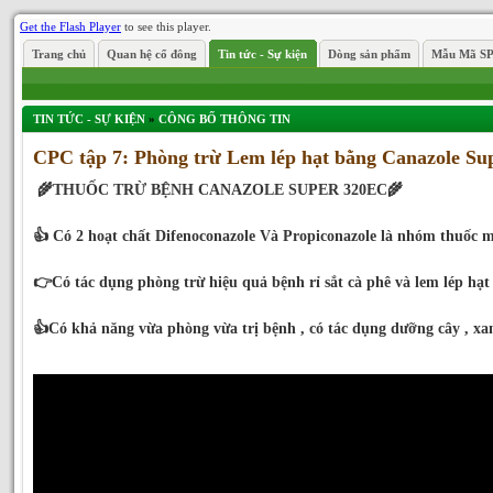
Get the Flash Player
to see this player.
Trang chủ
Quan hệ cổ đông
Tin tức - Sự kiện
Dòng sản phẩm
Mẫu Mã S
TIN TỨC - SỰ KIỆN
»
CÔNG BỐ THÔNG TIN
CPC tập 7: Phòng trừ Lem lép hạt bằng Canazole S
🌾THUỐC TRỪ BỆNH CANAZOLE SUPER 320EC🌾
👍 Có 2 hoạt chất Difenoconazole Và Propiconazole là nhóm thuốc m
👉Có tác dụng phòng trừ hiệu quả bệnh rỉ sắt cà phê và lem lép hạt 
👍Có khả năng vừa phòng vừa trị bệnh , có tác dụng dưỡng cây , xan