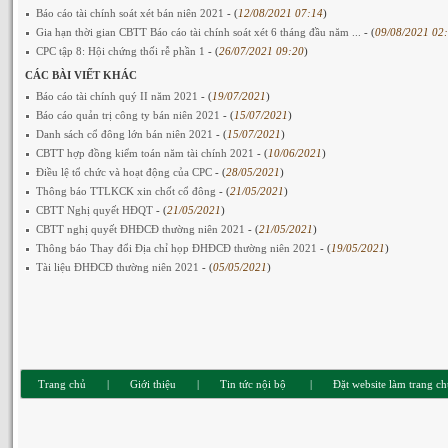
Báo cáo tài chính soát xét bán niên 2021
- (
12/08/2021 07:14
)
Gia hạn thời gian CBTT Báo cáo tài chính soát xét 6 tháng đầu năm ...
- (
09/08/2021 02
CPC tập 8: Hội chứng thối rễ phần 1
- (
26/07/2021 09:20
)
CÁC BÀI VIẾT KHÁC
Báo cáo tài chính quý II năm 2021
- (
19/07/2021
)
Báo cáo quản trị công ty bán niên 2021
- (
15/07/2021
)
Danh sách cổ đông lớn bán niên 2021
- (
15/07/2021
)
CBTT hợp đồng kiểm toán năm tài chính 2021
- (
10/06/2021
)
Điều lệ tổ chức và hoạt động của CPC
- (
28/05/2021
)
Thông báo TTLKCK xin chốt cổ đông
- (
21/05/2021
)
CBTT Nghị quyết HĐQT
- (
21/05/2021
)
CBTT nghị quyết ĐHĐCĐ thường niên 2021
- (
21/05/2021
)
Thông báo Thay đổi Địa chỉ họp ĐHĐCĐ thường niên 2021
- (
19/05/2021
)
Tài liệu ĐHĐCĐ thường niên 2021
- (
05/05/2021
)
Trang chủ
|
Giới thiệu
|
Tin tức nội bộ
|
Đặt website làm trang c