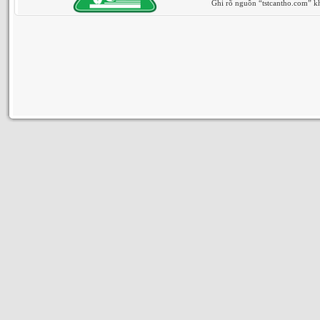
Ghi rõ nguồn “tstcantho.com” khi