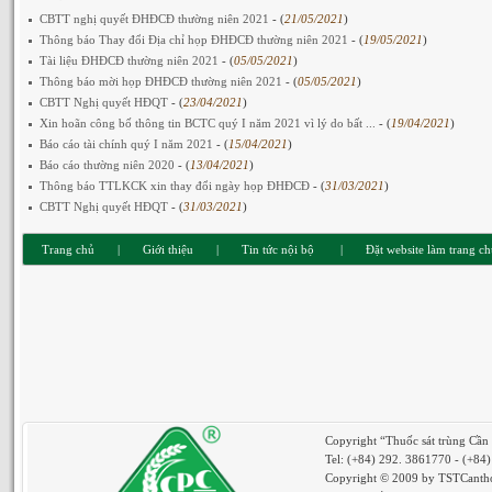
CBTT nghị quyết ĐHĐCĐ thường niên 2021
- (
21/05/2021
)
Thông báo Thay đổi Địa chỉ họp ĐHĐCĐ thường niên 2021
- (
19/05/2021
)
Tài liệu ĐHĐCĐ thường niên 2021
- (
05/05/2021
)
Thông báo mời họp ĐHĐCĐ thường niên 2021
- (
05/05/2021
)
CBTT Nghị quyết HĐQT
- (
23/04/2021
)
Xin hoãn công bố thông tin BCTC quý I năm 2021 vì lý do bất ...
- (
19/04/2021
)
Báo cáo tài chính quý I năm 2021
- (
15/04/2021
)
Báo cáo thường niên 2020
- (
13/04/2021
)
Thông báo TTLKCK xin thay đổi ngày họp ĐHĐCĐ
- (
31/03/2021
)
CBTT Nghị quyết HĐQT
- (
31/03/2021
)
Trang chủ
|
Giới thiệu
|
Tin tức nội bộ
|
Đặt website làm trang c
Copyright “Thuốc sát trùng Cần
Tel: (+84) 292. 3861770 - (+84
Copyright © 2009 by TSTCantho.