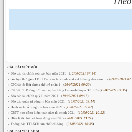
The
CÁC BÀI VIẾT MỚI
Báo cáo tài chính soát xét bán niên 2021
- (
12/08/2021 07:14
)
Gia hạn thời gian CBTT Báo cáo tài chính soát xét 6 tháng đầu năm ...
- (
09/08/2021 02
CPC tập 8: Hội chứng thối rễ phần 1
- (
26/07/2021 09:20
)
CPC tập 7: Phòng trừ Lem lép hạt bằng Canazole Super 320EC
- (
19/07/2021 09:35
)
Báo cáo tài chính quý II năm 2021
- (
19/07/2021 09:15
)
Báo cáo quản trị công ty bán niên 2021
- (
15/07/2021 09:14
)
Danh sách cổ đông lớn bán niên 2021
- (
15/07/2021 09:07
)
CBTT hợp đồng kiểm toán năm tài chính 2021
- (
10/06/2021 10:22
)
Điều lệ tổ chức và hoạt động của CPC
- (
28/05/2021 13:24
)
Thông báo TTLKCK xin chốt cổ đông
- (
21/05/2021 10:35
)
CÁC BÀI VIẾT KHÁC