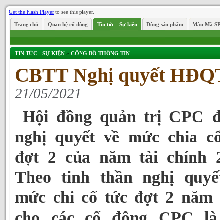
Get the Flash Player
to see this player.
Trang chủ
Quan hệ cổ đông
Tin tức - Sự kiện
Dòng sản phẩm
Mẫu Mã S
TIN TỨC - SỰ KIỆN
»
CÔNG BỐ THÔNG TIN
CBTT Nghị quyết HĐQ
21/05/2021
Hội đồng quản trị CPC đ
nghị quyết về mức chia c
đợt 2 của năm tài chính 
Theo tinh thần nghị quyế
mức chi cổ tức đợt 2 năm
cho các cổ đông CPC l