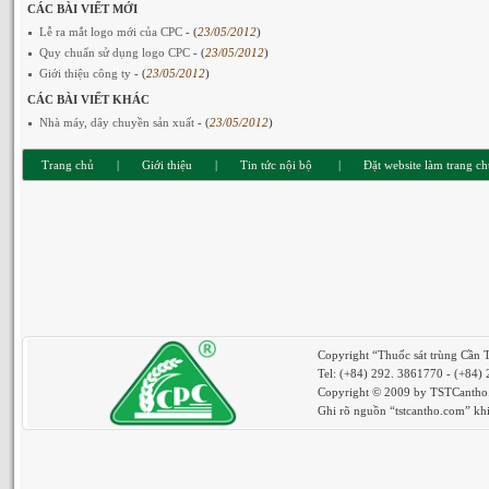
CÁC BÀI VIẾT MỚI
Lễ ra mắt logo mới của CPC
- (
23/05/2012
)
Quy chuẩn sử dụng logo CPC
- (
23/05/2012
)
Giới thiệu công ty
- (
23/05/2012
)
CÁC BÀI VIẾT KHÁC
Nhà máy, dây chuyền sản xuất
- (
23/05/2012
)
Trang chủ
|
Giới thiệu
|
Tin tức nội bộ
|
Đặt website làm trang c
Copyright “Thuốc sát trùng Cần 
Tel: (+84) 292. 3861770 - (+84)
Copyright © 2009 by TSTCantho. 
Ghi rõ nguồn “tstcantho.com” khi 