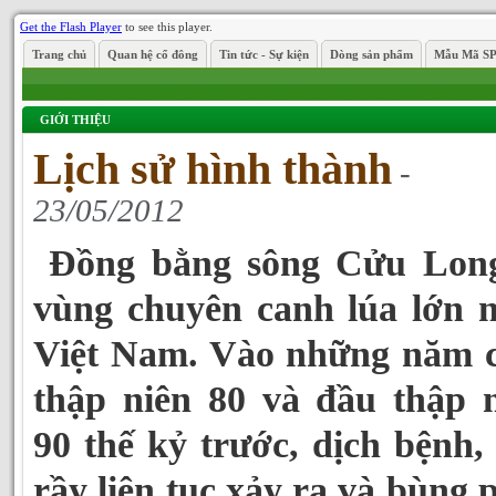
Get the Flash Player
to see this player.
Trang chủ
Quan hệ cổ đông
Tin tức - Sự kiện
Dòng sản phẩm
Mẫu Mã S
GIỚI THIỆU
Lịch sử hình thành
-
23/05/2012
Đồng bằng sông Cửu Long
vùng chuyên canh lúa lớn 
Việt Nam. Vào những năm c
thập niên 80 và đầu thập 
90 thế kỷ trước, dịch bệnh,
rầy liên tục xảy ra và bùng 