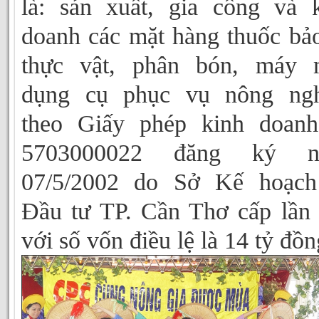
là: sản xuất, gia công và 
doanh các mặt hàng thuốc bả
thực vật, phân bón, máy 
dụng cụ phục vụ nông ngh
theo Giấy phép kinh doanh
5703000022 đăng ký n
07/5/2002 do Sở Kế hoạch
Đầu tư TP. Cần Thơ cấp lần
với số vốn điều lệ là 14 tỷ đồn