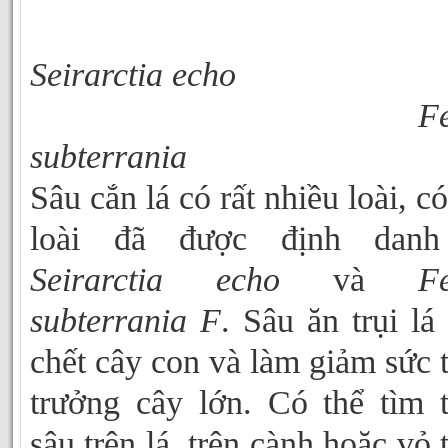
Seirarctia ec
Felti
subterrania
Sâu cắn lá có rất nhiều loài, có
loài đã được định danh
Seirarctia echo
và
Fe
subterrania F
. Sâu ăn trụi lá
chết cây con và làm giảm sức 
trưởng cây lớn. Có thể tìm 
sâu trên lá, trên cành hoặc vỏ 