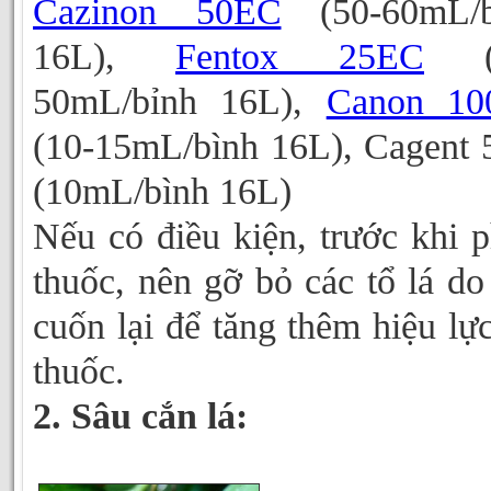
Cazinon 50EC
(50-60mL/b
16L),
Fentox 25EC
(3
50mL/bỉnh 16L),
Canon 10
(10-15mL/bình 16L), Cagent
(10mL/bình 16L)
Nếu có điều kiện, trước khi 
thuốc, nên gỡ bỏ các tổ lá do
cuốn lại để tăng thêm hiệu lự
thuốc.
2. Sâu cắn lá: