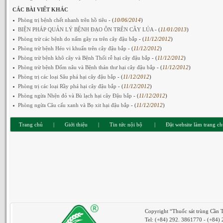
CÁC BÀI VIẾT KHÁC
Phòng trị bệnh chết nhanh trên hồ tiêu
- (
10/06/2014
)
BIỆN PHÁP QUẢN LÝ BỆNH ĐẠO ÔN TRÊN CÂY LÚA
- (
11/01/2013
)
Phòng trừ các bệnh do nấm gây ra trên cây đậu bắp
- (
11/12/2012
)
Phòng trừ bệnh Héo vi khuẩn trên cây đậu bắp
- (
11/12/2012
)
Phòng trừ bệnh khô cây và Bệnh Thối rễ hại cây đậu bắp
- (
11/12/2012
)
Phòng trừ bệnh Đốm nâu và Bệnh thán thư hại cây đậu bắp
- (
11/12/2012
)
Phòng trị các loại Sâu phá hại cây đậu bắp
- (
11/12/2012
)
Phòng trị các loại Rầy phá hại cây đậu bắp
- (
11/12/2012
)
Phòng ngừa Nhện đỏ và Bù lạch hại cây Đậu bắp
- (
11/12/2012
)
Phòng ngừa Câu cấu xanh và Bọ xit hại đậu bắp
- (
11/12/2012
)
Trang chủ
|
Giới thiệu
|
Tin tức nội bộ
|
Đặt website làm trang c
Copyright “Thuốc sát trùng Cần 
Tel: (+84) 292. 3861770 - (+84)