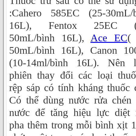
Thuốc trừ sâu có thể sử dụn
:Cahero 585EC (25-30mL/b
16L), Fentox 25EC (
50mL/bình 16L),
Ace EC
(
50mL/bình 16L), Canon 10
(10-14ml/bình 16L). Nên l
phiên thay đổi các loại thuố
rệp sáp có tính kháng thuốc 
Có thể dùng nước rửa chén
nước để tăng hiệu lực diệt 
pha thêm trong mỗi bình xịt 