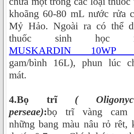
chứa một trong các loại thuốc 
khoãng 60-80 mL nước rửa 
Mỷ Hảo. Ngoài ra có thể d
thuốc sinh học n
MUSKARDIN 10W
gam/bình 16L), phun lúc c
mát.
4.Bọ trĩ
( Oligonyc
perseae)
:
bọ trĩ vàng cam 
những bang màu nâu rỏ rêt, 