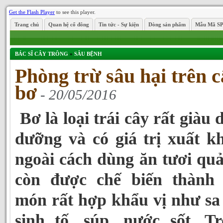
Get the Flash Player
to see this player.
Trang chủ
Quan hệ cổ đông
Tin tức - Sự kiện
Dòng sản phẩm
Mẫu Mã S
BÁC SĨ CÂY TRÔNG
»
SÂU BỆNH
Phòng trừ sâu hại trên 
bơ
- 20/05/2016
Bơ là loại trái cây rất giàu 
dưỡng và có giá trị xuất k
ngoài cách dùng ăn tươi qu
còn được chế biến thành 
món rất hợp khẩu vị như sa 
sinh tố, súp, nước sốt. T