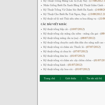
Kỹ Thuật Trồng Mãng Cầu Ta (Cây Na)
- (
17/08/2012 
Nhân Giống Bưởi Da Xanh Bằng Kỹ Thuật Giâm Cành
-
Kỹ Thuật Trồng Và Chăm Sóc Bưởi Da Xanh
- (
14/08/2
Kỹ Thuật Cho Bưởi Ra Trái Ngon, Đẹp
- (
13/08/2012 2
Kỹ thuật xử lý mít Thái siêu sớm ra hoa đúng vụ
- (
11/0
CÁC BÀI VIẾT KHÁC
Kỹ thuật trồng bắp cải
- (
10/07/2012
)
Kỹ thuật trồng cây mãng cầu xiêm - mãng cầu gai
- (
08/
Kỹ thuật trồng mãng cầu ta (na)
- (
08/07/2012
)
Kỹ thuật trồng chuyên canh dừa dứa cho năng suất cao
-
Kỹ thuật trồng và chăm sóc Thuốc lá
- (
07/07/2012
)
Kỹ thuật trồng cà chua bi
- (
07/07/2012
)
Kỹ thuật trồng dưa leo
- (
01/07/2012
)
Kỹ thuật trồng và chăm sóc cây chôm chôm
- (
01/07/20
Kỹ thuật trồng hành
- (
01/07/2012
)
Kỹ thuật trồng cây hoa cúc
- (
01/07/2012
)
Trang chủ
|
Giới thiệu
|
Tin tức nội bộ