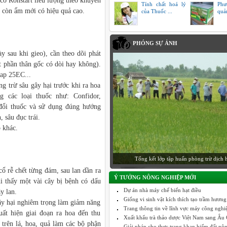
cỏ Ronstart liều lượng theo khuyến
Tính chất hoá lý
Phư
ất còn ẩm mới có hiệu quả cao.
của Thuốc ...
quả
PHÓNG SỰ ẢNH
y sau khi gieo), cần theo dõi phát
t phần thân gốc có dòi hay không).
ap 25EC...
ng trừ sâu gây hại trước khi ra hoa
g các loại thuốc như: Confidor,
 đổi thuốc và sử dụng đúng hướng
, sâu đục trái.
 khác.
Tổng kết lớp tập huấn phòng trừ dịch 
ổ rễ chết từng đám, sau lan dần ra
Ý TƯỞNG NÔNG NGHIỆP MỚI
i thấy một vài cây bị bệnh có dấu
Dự án nhà máy chế biến hạt điều
y lan.
Giống vi sinh vật kích thích tạo trầm hương
ây hại nghiêm trọng làm giảm năng
Trang thông tin về lĩnh vực máy công nghiệp
ất hiện giai đoạn ra hoa đến thu
Xuất khẩu trà thảo dược Việt Nam sang Âu C
 trên lá, hoa, quả làm các bộ phận
Giải pháp cho thực trạng khan hiếm đất nô