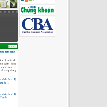
5
huốc trừ bệnh
à vi khuẩn do
dạng gồm dạng
g dạng lỏng có
 và dạng dung
h chất hoá lý
thuốc ...
h chất hoá lý
Thuốc ...