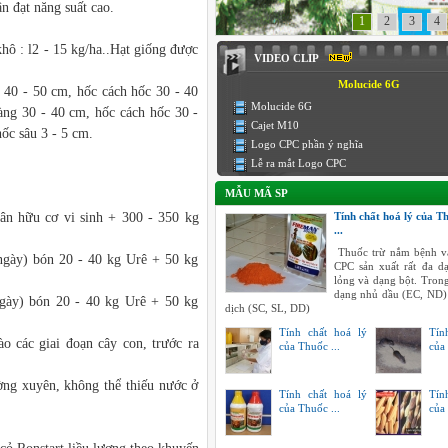
n đạt năng suất cao.
1
2
3
4
hô : l2 - 15 kg/ha..Hạt giống được
VIDEO CLIP
Molucide 6G
40 - 50 cm, hốc cách hốc 30 - 40
Molucide 6G
àng 30 - 40 cm, hốc cách hốc 30 -
Cajet M10
ốc sâu 3 - 5 cm.
Logo CPC phần ý nghĩa
Lễ ra mắt Logo CPC
MẪU MÃ SP
ân hữu cơ vi sinh + 300 - 350 kg
Tính chất hoá lý của T
...
Thuốc trừ nắm bệnh v
 ngày) bón 20 - 40 kg Urê + 50 kg
CPC sản xuất rất đa 
lỏng và dạng bột. Tron
dạng nhủ dầu (EC, ND)
ngày) bón 20 - 40 kg Urê + 50 kg
dịch (SC, SL, DD)
Tính chất hoá lý
Tín
o các giai đoạn cây con, trước ra
của Thuốc ...
của 
ờng xuyên, không thể thiếu nước ở
Tính chất hoá lý
Tín
của Thuốc ...
của 