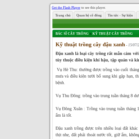
Get the Flash Player
to see this player.
Trang chủ
Quan hệ cổ đông
Tin tức - Sự kiện
BÁC SĨ CÂY TRÔNG
»
KỸ THUẬT CÂY TRỒNG
Kỹ thuật trồng cây đậu xanh
- 15/07/
Đậu xanh là loại cây trồng rất mẫn cảm với t
tùy thuộc điều kiện khí hậu, tập quán và k
Vụ Hè Thu: thường được trồng vào cuối tháng 
mưa và điều kiện tưới bổ sung khi gặp hạn, thì
bệnh.
Vụ Thu Đông: trồng vào trung tuần tháng 8 dươn
Vụ Đông Xuân : Trồng vào trung tuần tháng 11
ẩm là tốt.
Đậu xanh trồng được trên nhiều loại đất khác
thịt nhẹ, đất phải thoát nước tốt, giữ ẩm, khô