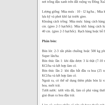
nơi trồng đậu xanh trên đất ruộng vụ Đông Xuâ
Lượng giống: Mùa mưa : 10 - l2 kg/ha.; Mùa k
lựa kỹ và phơi khô lại trước gieo.
Khoảng cách trồng: Mùa mưa: hàng cách hàng 
cm. (gieo 2-3 hạt/hốc). Mùa khô: hàng cách h
40 cm. (gieo 2-3 hạt/hốc). Rạch hàng hoặc bổ h
Phân bón:
Bón lót: 2-3 tấn phân chuồng hoặc 500 kg ph
Super lân/ha.
Bón thúc lần 1: khi đậu được 3 lá thật (7-10
KCl/ha và kết hợp làm cỏ.
Bón thúc lần 2: khi đậu bắt đầu ra hoa (25 
KCl/ha và kết hợp làm cỏ.
Ngoài ra, có thế sử dụng thêm phân bón lá và
hoa, nuôi trái.
Tưới nước: tưới vừa đủ, làm cỏ phá váng thư
giai đoạn ra hoa đậu trái.