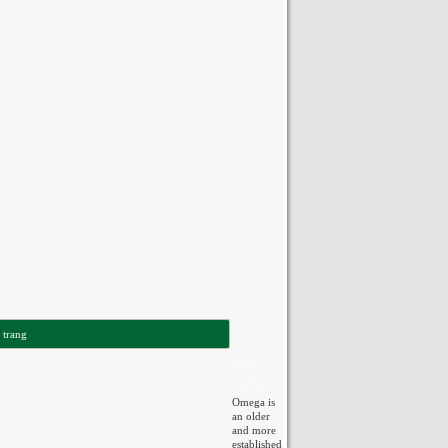
 trang
swiss
replica
watches
Omega is
an older
and more
established