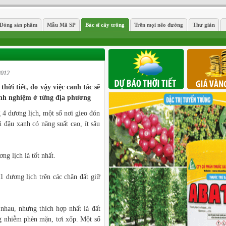
Dòng sản phẩm
Mẫu Mã SP
Bác sĩ cây trông
Trên mọi nẽo đường
Thư giản
2012
hời tiết, do vậy việc canh tác sẽ
inh nghiệm ở từng địa phương
4 dương lịch, một số nơi gieo đón
 đậu xanh có năng suất cao, ít sâu
g lịch là tốt nhất.
 dương lịch trên các chân đất giữ
 nhau, nhưng thích hợp nhất là đất
ng nhiễm phèn mặn, tơi xốp. Một số