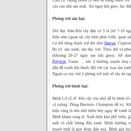
Làm cỏ: ruộng nhiều cỏ nên sử dụng thuốc trừ 
cáo của nhà sản xuất. Xịt ngay khi gieo, lúc đ
Phòng trừ sâu hại:
Dòi đục thân:Khi cây đậu có 3 lá (từ 7-10 ngà
hiện sớm (quan sát cây kém phát triển, quan sá
Có thể dùng thuốc trừ dòi như
Sherpa
, Cyperm
Bọ trĩ, sâu xanh, sâu đục trái: Theo dõi và phò
(khoảng 20-27 ngày sau khi gieo). Sử dụn
Polytrin
, Fastac…, lưu ý thường xuyên thay
dẫn để tránh lờn thuốc đối với các loại sâu xanh
Ngoài ra còn chú ý phòng trừ một số sâu ăn tạp
Phòng trừ bệnh hại:
Bệnh Lở cổ rễ: Khi cây còn nhỏ dễ bị bệnh lở c
cả ruộng. Dùng Bavistin, Champion để trị. Kh
hiệu vàng lá nên nhổ thiêu hủy ngay để tránh lâ
Bệnh khảm vàng lá: Xuất hiện khá phổ biến, g
suất và chất lượng đậu xanh. Bệnh thường xu
hoạch nhất là giai đoạn đậu quả. Bệnh gây hại