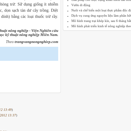
hòng trừ: Sử dụng giống ít nhiễm
Vườn di động
c, dọn sạch tàn dư cây trồng. Diệt
Nuôi và chế biến một loại thực phẩm độc đ
Dịch vụ cung ứng nguyên liệu làm phân hữu
dính) bằng các loại thuốc trừ rầy.
Mô hình trang trại khép kín, sau 6 tháng bắt 
Mô hình phát triển kinh tế nông nghiệp theo
thuật nông nghiệp - Viện Nghiên cứu
ọc kỹ thuật nông nghiệp Miền Nam.
Theo
trangvangnongnghiep.com
12 13:49
)
/2012 13:37
)