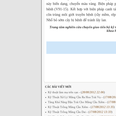
này biến dạng, chuyển màu vàng. Biện pháp p
bệnh (V91-15). Kết hợp với biện pháp canh tá
côn trùng môi giới truyền bệnh (rầy mềm, rệp 
Nhổ bỏ sớm cây bị bệnh để tránh lây lan.
Trung tâm nghiên cứu chuyển giao tiến bộ kỹ 
khoa h
CÁC BÀI VIẾT MỚI
Kỹ thuật làm mạ trên cạn
- (
28/08/2012 22:06
)
Kỹ Thuật Xử Lý Mãng Cầu Ra Hoa Trái Vụ
- (
17/08/20
Tăng Khả Năng Đậu Trái Cho Mãng Cầu Xiêm
- (
17/08
Kỹ Thuật Trồng Mãng Cầu Xiêm
- (
17/08/2012 13:35
)
Kỹ Thuật Trồng Mãng Cầu Dai
- (
17/08/2012 13:33
)