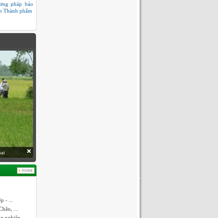
ơng pháp bảo
n Thành phẩm
hại
 - ...
hâu, ...
ng nghiệp