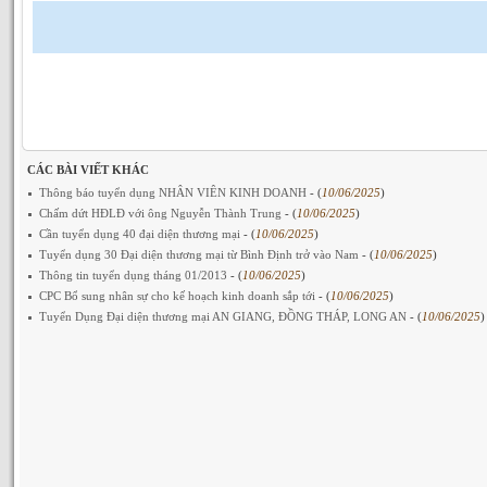
CÁC BÀI VIẾT KHÁC
Thông báo tuyển dụng NHÂN VIÊN KINH DOANH
- (
10/06/2025
)
Chấm dứt HĐLĐ với ông Nguyễn Thành Trung
- (
10/06/2025
)
Cần tuyển dụng 40 đại diện thương mại
- (
10/06/2025
)
Tuyển dụng 30 Đại diện thương mại từ Bình Định trở vào Nam
- (
10/06/2025
)
Thông tin tuyển dụng tháng 01/2013
- (
10/06/2025
)
CPC Bổ sung nhân sự cho kế hoạch kinh doanh sắp tới
- (
10/06/2025
)
Tuyển Dụng Đại diện thương mại AN GIANG, ĐỒNG THÁP, LONG AN
- (
10/06/2025
)