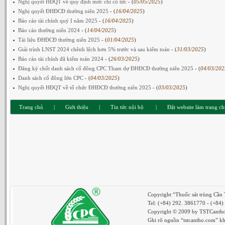
Nghị quyết HĐQT về quy định mức chi cổ tức
- (
05/05/2025
)
Nghị quyết ĐHĐCĐ thường niên 2025
- (
16/04/2025
)
Báo cáo tài chính quý I năm 2025
- (
16/04/2025
)
Báo cáo thường niên 2024
- (
14/04/2025
)
Tài liệu ĐHĐCĐ thường niên 2025
- (
01/04/2025
)
Giải trình LNST 2024 chênh lệch hơn 5% trước và sau kiểm toán
- (
31/03/2025
)
Báo cáo tài chính đã kiểm toán 2024
- (
26/03/2025
)
Đăng ký chốt danh sách cổ đông CPC Tham dự ĐHĐCĐ thường niên 2025
- (
04/03/202
Danh sách cổ đông lớn CPC
- (
04/03/2025
)
Nghị quyết HĐQT về tổ chức ĐHĐCĐ thường niên 2025
- (
03/03/2025
)
Trang chủ
|
Giới thiệu
|
Tin tức nội bộ
|
Đặt website làm trang c
Copyright “Thuốc sát trùng Cần
Tel: (+84) 292. 3861770 - (+84
Copyright © 2009 by TSTCantho.
Ghi rõ nguồn “tstcantho.com” khi