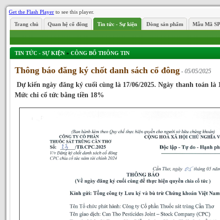
Get the Flash Player
to see this player.
Trang chủ
Quan hệ cổ đông
Tin tức - Sự kiện
Dòng sản phẩm
Mẫu Mã S
TIN TỨC - SỰ KIỆN
»
CÔNG BỐ THÔNG TIN
Thông báo đăng ký chốt danh sách cổ đông
- 05/05/2025
Dự kiến ngày đăng ký cuối cùng là 17/06/2025. Ngày thanh toán là 1
Mức chi cổ tức bằng tiền 18%