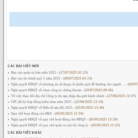
CÁC BÀI VIẾT MỚI
Báo cáo quản trị bán niên 2025
- (
17/07/2025 02:23
)
Báo cáo tài chính quý 2 năm 2025
- (
09/07/2025 03:13
)
Nghị quyết HĐQT về phương án sử dụng cổ phiếu quỹ để thưởng cho người ...
- (
03/07
Nghị quyét HĐQT về chọn công ty chứng khoán
- (
03/07/2025 00:46
)
Về việc thay đổi địa chỉ Công ty do sáp nhập địa giới hành chính
- (
27/06/2025 14:37
)
CPC đã ký hợp đồng kiểm tóan năm 2025
- (
25/06/2025 13:14
)
Nghị quyết HĐQT về Điều lệ sửa đổi 2025
- (
05/05/2025 13:40
)
Quy chế hoạt động của BKS
- (
05/05/2025 13:34
)
Nghị quyết HĐQT về quy chế hoạt động của HĐQT
- (
05/05/2025 13:29
)
Nghị quyết HĐQT về quy chế quản trị nội bộ công ty
- (
05/05/2025 13:23
)
CÁC BÀI VIẾT KHÁC