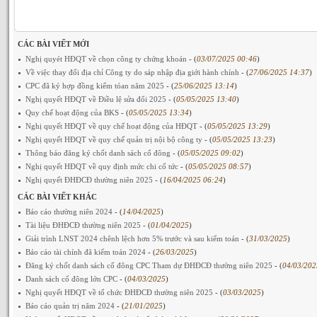
CÁC BÀI VIẾT MỚI
Nghị quyét HĐQT về chọn công ty chứng khoán
- (
03/07/2025 00:46
)
Về việc thay đổi địa chỉ Công ty do sáp nhập địa giới hành chính
- (
27/06/2025 14:37
)
CPC đã ký hợp đồng kiểm tóan năm 2025
- (
25/06/2025 13:14
)
Nghị quyết HĐQT về Điều lệ sửa đổi 2025
- (
05/05/2025 13:40
)
Quy chế hoạt động của BKS
- (
05/05/2025 13:34
)
Nghị quyết HĐQT về quy chế hoạt động của HĐQT
- (
05/05/2025 13:29
)
Nghị quyết HĐQT về quy chế quản trị nội bộ công ty
- (
05/05/2025 13:23
)
Thông báo đăng ký chốt danh sách cổ đông
- (
05/05/2025 09:02
)
Nghị quyết HĐQT về quy định mức chi cổ tức
- (
05/05/2025 08:57
)
Nghị quyết ĐHĐCĐ thường niên 2025
- (
16/04/2025 06:24
)
CÁC BÀI VIẾT KHÁC
Báo cáo thường niên 2024
- (
14/04/2025
)
Tài liệu ĐHĐCĐ thường niên 2025
- (
01/04/2025
)
Giải trình LNST 2024 chênh lệch hơn 5% trước và sau kiểm toán
- (
31/03/2025
)
Báo cáo tài chính đã kiểm toán 2024
- (
26/03/2025
)
Đăng ký chốt danh sách cổ đông CPC Tham dự ĐHĐCĐ thường niên 2025
- (
04/03/202
Danh sách cổ đông lớn CPC
- (
04/03/2025
)
Nghị quyết HĐQT về tổ chức ĐHĐCĐ thường niên 2025
- (
03/03/2025
)
Báo cáo quản trị năm 2024
- (
21/01/2025
)