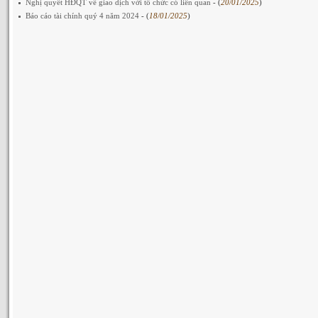
Nghị quyết HĐQT về giao dịch với tổ chức có liên quan
- (
20/01/2025
)
Báo cáo tài chính quý 4 năm 2024
- (
18/01/2025
)