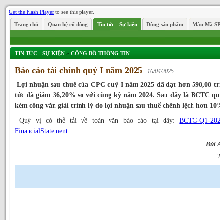
Get the Flash Player
to see this player.
Trang chủ
Quan hệ cổ đông
Tin tức - Sự kiện
Dòng sản phẩm
Mẫu Mã S
TIN TỨC - SỰ KIỆN
»
CÔNG BỐ THÔNG TIN
Báo cáo tài chính quý I năm 2025
- 16/04/2025
Lợi nhuận sau thuế của CPC quý I năm 2025 đã đạt hơn 598,08 tr
tức đã giảm 36,20% so với cùng kỳ năm 2024. Sau đây là BCTC qu
kèm công văn giải trình lý do lợi nhuận sau thuế chênh lệch hơn 1
Quý vị có thể tải về toàn văn báo cáo tại đây:
BCTC-Q1-20
FinancialStatement
Bùi 