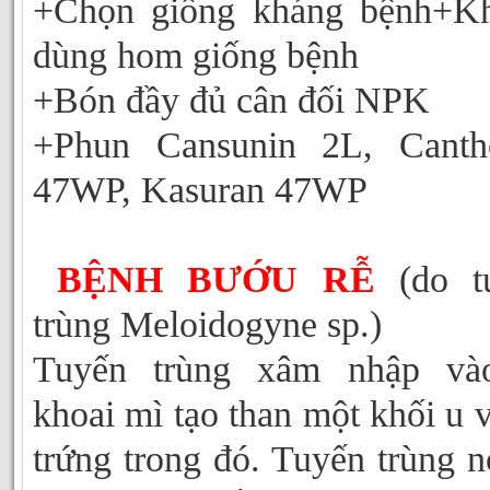
+Chọn giống kháng bệnh+K
dùng hom giống bệnh
+Bón đầy đủ cân đối NPK
+Phun Cansunin 2L, Canth
47WP, Kasuran 47WP
BỆNH BƯỚU RỄ
(do t
trùng Meloidogyne sp.)
Tuyến trùng xâm nhập và
khoai mì tạo than một khối u 
trứng trong đó. Tuyến trùng 