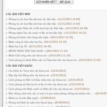
CÁC BÀI VIẾT MỚI
Phòng trị các loại Sâu phá hại cây đậu bắp
- (
11/12/2012 14:03
)
Phòng trị các loại Rầy phá hại cây đậu bắp
- (
11/12/2012 11:02
)
Phòng ngừa Nhện đỏ và Bù lạch hại cây Đậu bắp
- (
11/12/2012 10:36
)
Phòng ngừa Câu cấu xanh và Bọ xit hại đậu bắp
- (
11/12/2012 10:22
)
Phòng trừ bệnh chổi rồng trên nhãn
- (
05/12/2012 10:34
)
Bệnh vàng lá chín sớm hại lúa
- (
01/12/2012 19:35
)
Bệnh hại Cây Ớt
- (
01/12/2012 16:45
)
BỆNH THÁN THƯ HẠI XOÀI
- (
28/11/2012 15:13
)
Bệnh Chổi rồng trên cây khoai mì
- (
24/11/2012 11:24
)
Cách phòng trị bệnh Đốm nâu và Thán thư trên cây khoai mì
- (
24/11/2012 11:02
)
CÁC BÀI VIẾT KHÁC
Các bệnh do Virus trên cây khoai mì
- (
24/11/2012
)
Rệp Sáp bột Hồng trên cây khoai mì
- (
23/11/2012
)
Cách phòng trị Mối và Châu chấu trên cây khoai mì
- (
23/11/2012
)
Cách phòng trừ Sâu ăn lá và Bọ trĩ trên cây khoai mì
- (
23/11/2012
)
Cách phòng trừ Nhện xanh và Nhện đỏ trên cây khoai mì
- (
23/11/2012
)
Rầy chổng cánh trên cây có múi và quy trình phòng chống tái nhiễm trên ...
- (
02/10/20
Bệnh sọc lá trên Bắp (ngô)
- (
25/09/2012
)
Phòng trừ bệnh do nấm trên khoai lang
- (
05/09/2012
)