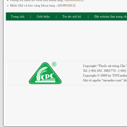
Phòng trừ bệnh do virus trên khoai lang
- (
05/09/2012
)
Bệnh Ghẽ và héo vàng khoai lang
- (
05/09/2012
)
Trang chủ
|
Giới thiệu
|
Tin tức nội bộ
|
Đặt website làm trang c
Copyright “Thuốc sát trùng Cần
Tel: (+84) 292. 3861770 - (+84
Copyright © 2009 by TSTCantho. 
Ghi rõ nguồn “tstcantho.com” khi 