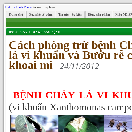
Get the Flash Player
to see this player.
Trang chủ
Quan hệ cổ đông
Tin tức - Sự kiện
Dòng sản phẩm
Mẫu Mã S
BÁC SĨ CÂY TRÔNG
»
SÂU BỆNH
Cách phòng trừ bệnh C
lá vi khuẩn và Bướu rễ 
khoai mì
- 24/11/2012
BỆNH CHÁY LÁ VI KHU
(vi khuẩn Xanthomonas campes