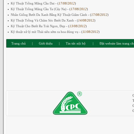
Kỹ Thuật Trồng Mãng Cầu Dai
- (
17/08/2012
)
Kỹ Thuật Trồng Mãng Cầu Ta (Cây Na)
- (
17/08/2012
)
Nhân Giống Bưởi Da Xanh Bằng Kỹ Thuật Giâm Cành
- (
17/08/2012
)
Kỹ Thuật Trồng Và Chăm Sóc Bưởi Da Xanh
- (
14/08/2012
)
Kỹ Thuật Cho Bưởi Ra Trái Ngon, Đẹp
- (
13/08/2012
)
Kỹ thuật xử lý mít Thái siêu sớm ra hoa đúng vụ
- (
11/08/2012
)
Trang chủ
|
Giới thiệu
|
Tin tức nội bộ
|
Đặt website làm trang c
C
G