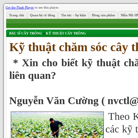
Get the Flash Player
to see this player.
Trang chủ
Quan hệ cổ đông
Tin tức - Sự kiện
Dòng sản phẩm
Mẫu Mã S
BÁC SĨ CÂY TRÔNG
»
KỸ THUẬT CÂY TRỒNG
Kỹ thuật chăm sóc cây t
* Xin cho biết kỹ thuật ch
liên quan?
Nguyễn Văn Cường ( nvctl@
Theo K
các kỹ 