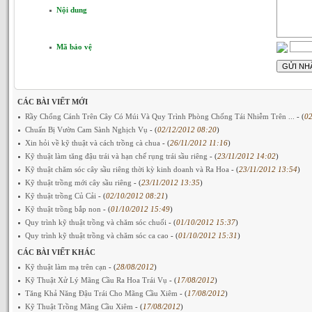
Nội dung
Mã bảo vệ
CÁC BÀI VIẾT MỚI
Rầy Chổng Cánh Trên Cây Có Múi Và Quy Trình Phòng Chống Tái Nhiễm Trên ...
- (
02
Chuẩn Bị Vườn Cam Sành Nghịch Vụ
- (
02/12/2012 08:20
)
Xin hỏi về kỹ thuật và cách trồng cà chua
- (
26/11/2012 11:16
)
Kỹ thuật làm tăng đậu trái và hạn chế rụng trái sầu riêng
- (
23/11/2012 14:02
)
Kỹ thuật chăm sóc cây sầu riêng thời kỳ kinh doanh và Ra Hoa
- (
23/11/2012 13:54
)
Kỹ thuật trồng mới cây sầu riêng
- (
23/11/2012 13:35
)
Kỹ thuật trồng Củ Cải
- (
02/10/2012 08:21
)
Kỹ thuật trồng bắp non
- (
01/10/2012 15:49
)
Quy trình kỹ thuật trồng và chăm sóc chuối
- (
01/10/2012 15:37
)
Quy trình kỹ thuật trồng và chăm sóc ca cao
- (
01/10/2012 15:31
)
CÁC BÀI VIẾT KHÁC
Kỹ thuật làm mạ trên cạn
- (
28/08/2012
)
Kỹ Thuật Xử Lý Mãng Cầu Ra Hoa Trái Vụ
- (
17/08/2012
)
Tăng Khả Năng Đậu Trái Cho Mãng Cầu Xiêm
- (
17/08/2012
)
Kỹ Thuật Trồng Mãng Cầu Xiêm
- (
17/08/2012
)