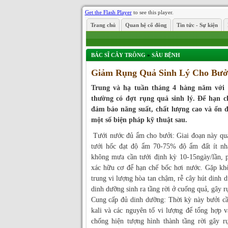
Get the Flash Player
to see this player.
Trang chủ
Quan hệ cổ đông
Tin tức - Sự kiện
BÁC SĨ CÂY TRÔNG
»
SÂU BỆNH
Giảm Rụng Quả Sinh Lý Cho Bưở
Trung và hạ tuần tháng 4 hàng năm với 
thường có đợt rụng quả sinh lý. Để hạn c
đảm bảo năng suất, chất lượng cao và ổn 
một số biện pháp kỹ thuật sau.
Tưới nước đủ ẩm cho bưởi: Giai đoạn này quả 
tưới hốc đạt độ ẩm 70-75% độ ẩm đất ít nhấ
không mưa cần tưới định kỳ 10-15ngày/lần, 
xác hữu cơ để hạn chế bốc hơi nước. Gặp khô
trung vi lượng hòa tan chậm, rễ cây hút dinh 
dinh dưỡng sinh ra tầng rời ở cuống quả, gây r
Cung cấp đủ dinh dưỡng: Thời kỳ này bưởi cần
kali và các nguyên tố vi lượng để tổng hợp 
chống hiện tượng hình thành tầng rời gây r