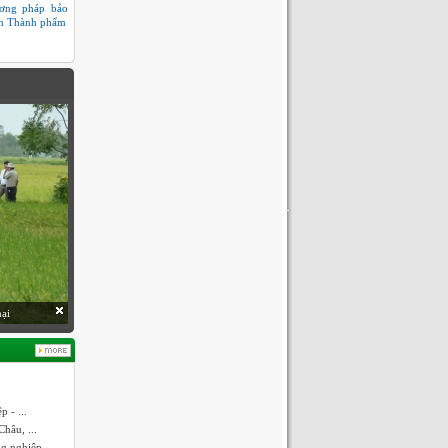
ơng pháp bảo
n Thành phẩm
hại
 - ...
hâu, ...
ng nghiệp