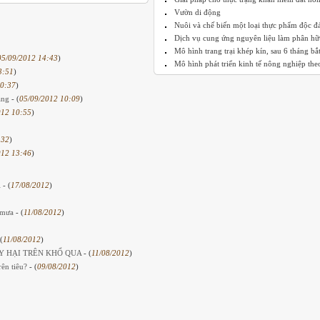
Vườn di động
Nuôi và chế biến một loại thực phẩm độc đ
Dịch vụ cung ứng nguyên liệu làm phân hữu
Mô hình trang trại khép kín, sau 6 tháng bắt 
05/09/2012 14:43
)
Mô hình phát triển kinh tế nông nghiệp theo
3:51
)
10:37
)
lang
- (
05/09/2012 10:09
)
012 10:55
)
:32
)
012 13:46
)
i
- (
17/08/2012
)
a mưa
- (
11/08/2012
)
(
11/08/2012
)
ÂY HẠI TRÊN KHỔ QUA
- (
11/08/2012
)
rên tiêu?
- (
09/08/2012
)