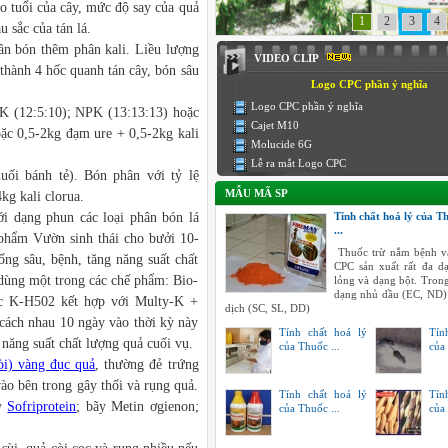
o tuổi của cây, mức độ say của quả
1
2
3
4
 sắc của tán lá.
ần bón thêm phân kali. Liều lượng
VIDEO CLIP
 thành 4 hốc quanh tán cây, bón sâu
Logo CPC phần ý nghĩa
Logo CPC phần ý nghĩa
K (12:5:10); NPK (13:13:13) hoặc
Cajet M10
oặc 0,5-2kg đạm ure + 0,5-2kg kali
Molucide 6G
Lễ ra mắt Logo CPC
ối bánh tẻ). Bón phân với tỷ lệ
MẪU MÃ SP
kg kali clorua.
i dạng phun các loại phân bón lá
Tính chất hoá lý của T
...
 phẩm Vườn sinh thái cho bưởi 10-
Thuốc trừ nắm bệnh v
ống sâu, bệnh, tăng năng suất chất
CPC sản xuất rất đa 
dùng một trong các chế phẩm: Bio-
lỏng và dạng bột. Tron
dạng nhủ dầu (EC, ND)
ặc K-H502 kết hợp với Multy-K +
dịch (SC, SL, DD)
 cách nhau 10 ngày vào thời kỳ này
Tính chất hoá lý
Tín
 năng suất chất lượng quả cuối vụ.
của Thuốc ...
của 
òi) vàng đục quả
, thường đẻ trứng
vào bên trong gây thối và rụng quả.
Tính chất hoá lý
Tín
ẫy
Sofriprotein
; bãy Metin ơgienon;
của Thuốc ...
của 