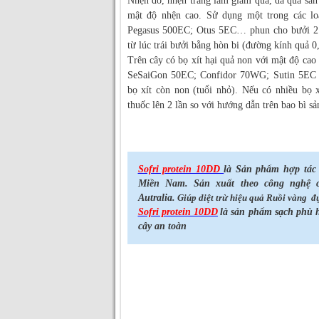
Nhện đỏ, nhện trắng làm giám quả, da quả sần 
mật độ nhện cao. Sử dụng một trong các loạ
Pegasus 500EC; Otus 5EC… phun cho bưởi 2 l
từ lúc trái bưởi bằng hòn bi (đường kính quả 0
Trên cây có bọ xít hại quả non với mật độ cao 
SeSaiGon 50EC; Confidor 70WG; Sutin 5EC
bọ xít còn non (tuổi nhỏ). Nếu có nhiều bọ 
thuốc lên 2 lần so với hướng dẫn trên bao bì s
Sofri protein 10DD
là Sản phẩm hợp tác
Miền Nam.
Sản xuất theo công nghệ 
Autralia.
Giúp diệt trừ hiệu quả Ruồi vàng đ
Sofri protein 10DD
là sản phẩm sạch phù h
cây an toàn