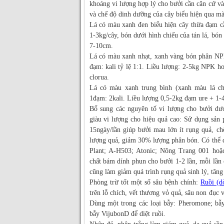
khoáng vi lượng hợp lý cho bưởi cần căn cứ và
và chế độ dinh dưỡng của cây biểu hiện qua màu
Lá có màu xanh đen biểu hiện cây thừa đạm c
1-3kg/cây, bón dưới hình chiếu của tán lá, bón
7-10cm.
Lá có màu xanh nhạt, xanh vàng bón phân NP
đạm: kali tỷ lệ 1:1. Liều lượng: 2-5kg NPK h
clorua.
Lá có màu xanh trung bình (xanh màu lá chu
1đạm: 2kali. Liều lượng 0,5-2kg đạm ure + 1-4
Bổ sung các nguyên tố vi lượng cho bưởi dướ
giàu vi lượng cho hiệu quả cao: Sử dụng sản
15ngày/lần giúp bưởi mau lớn ít rụng quả, ch
lượng quả, giảm 30% lượng phân bón. Có thể 
Plant; A-H503; Atonic; Nông Trang 001 ho
chất bám dính phun cho bưởi 1-2 lần, mỗi lần
cũng làm giảm quá trình rụng quả sinh lý, tăng
Phòng trừ tốt một số sâu bệnh chính:
Ruồi (d
trên lỗ chích, vết thương vỏ quả, sâu non đục 
Dùng một trong các loại bẫy: Pheromone; b
bẫy VijubonD để diệt ruồi.