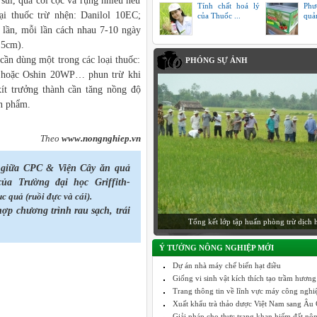
sùi, quả còi cọc và rụng nhiều nếu
Tính chất hoá lý
Phư
i thuốc trừ nhện: Danilol 10EC;
của Thuốc ...
quả
ần, mỗi lần cách nhau 7-10 ngày
,5cm).
cần dùng một trong các loại thuốc:
PHÓNG SỰ ẢNH
 hoặc Oshin 20WP… phun trừ khi
xít trưởng thành cần tăng nồng độ
ản phẩm.
Theo
www.nongnghiep.vn
 giữa CPC & Viện Cây ăn quả
của Trường đại học Griffith-
ục quả
(ruồi đực và cái).
ợp chương trình rau sạch, trái
Tổng kết lớp tập huấn phòng trừ dịch 
Ý TƯỞNG NÔNG NGHIỆP MỚI
Dự án nhà máy chế biến hạt điều
Giống vi sinh vật kích thích tạo trầm hương
Trang thông tin về lĩnh vực máy công nghiệp
Xuất khẩu trà thảo dược Việt Nam sang Âu C
Giải pháp cho thực trạng khan hiếm đất nô