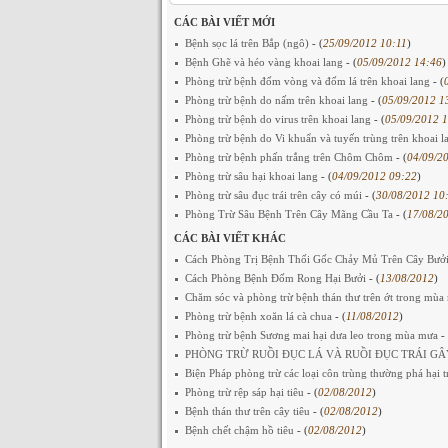
CÁC BÀI VIẾT MỚI
Bệnh sọc lá trên Bắp (ngô)
- (
25/09/2012 10:11
)
Bệnh Ghẽ và héo vàng khoai lang
- (
05/09/2012 14:46
)
Phòng trừ bệnh đốm vòng và đốm lá trên khoai lang
- (
Phòng trừ bệnh do nấm trên khoai lang
- (
05/09/2012 1
Phòng trừ bệnh do virus trên khoai lang
- (
05/09/2012 
Phòng trừ bệnh do Vi khuẩn và tuyến trùng trên khoai 
Phòng trừ bệnh phấn trắng trên Chôm Chôm
- (
04/09/2
Phòng trừ sâu hại khoai lang
- (
04/09/2012 09:22
)
Phòng trừ sâu đục trái trên cây có múi
- (
30/08/2012 10
Phòng Trừ Sâu Bệnh Trên Cây Mãng Cầu Ta
- (
17/08/2
CÁC BÀI VIẾT KHÁC
Cách Phòng Trị Bệnh Thối Gốc Chảy Mủ Trên Cây Bưở
Cách Phòng Bệnh Đốm Rong Hại Bưởi
- (
13/08/2012
)
Chăm sóc và phòng trừ bệnh thán thư trên ớt trong mù
Phòng trừ bệnh xoăn lá cà chua
- (
11/08/2012
)
Phòng trừ bệnh Sương mai hại dưa leo trong mùa mưa
- 
PHÒNG TRỪ RUỒI ĐỤC LÁ VÀ RUỒI ĐỤC TRÁI G
Biện Pháp phòng trừ các loại côn trùng thường phá hại t
Phòng trừ rệp sáp hại tiêu
- (
02/08/2012
)
Bệnh thán thư trên cây tiêu
- (
02/08/2012
)
Bệnh chết chậm hồ tiêu
- (
02/08/2012
)