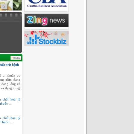
5
huốc trừ bệnh
à vi khuẩn do
dạng gồm dạng
g dạng lỏng có
 và dạng dung
h chất hoá lý
thuốc ...
h chất hoá lý
Thuốc ...