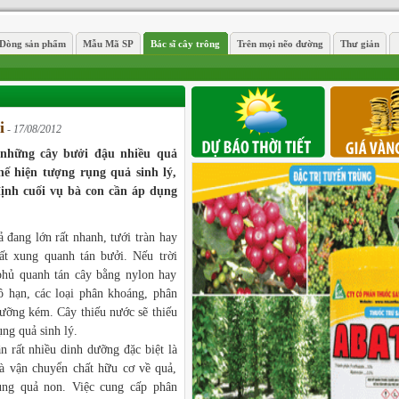
Dòng sản phẩm
Mẫu Mã SP
Bác sĩ cây trông
Trên mọi nẽo đường
Thư giản
i
- 17/08/2012
những cây bưởi đậu nhiều quả
hế hiện tượng rụng quả sinh lý,
định cuối vụ bà con cần áp dụng
đang lớn rất nhanh, tưới tràn hay
t xung quanh tán bưởi. Nếu trời
phủ quanh tán cây bằng nylon hay
 hạn, các loại phân khoáng, phân
dưỡng kém. Cây thiếu nước sẽ thiếu
ụng quả sinh lý.
 rất nhiều dinh dưỡng đặc biệt là
và vận chuyển chất hữu cơ về quả,
ụng quả non. Việc cung cấp phân