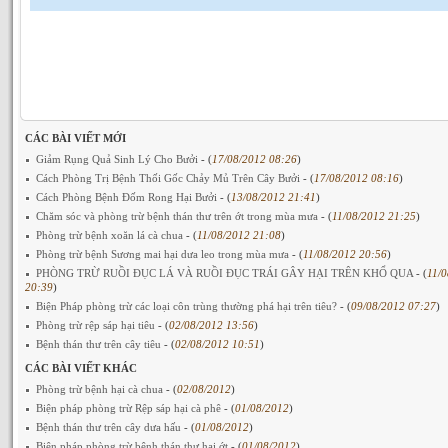
CÁC BÀI VIẾT MỚI
Giảm Rụng Quả Sinh Lý Cho Bưởi
- (
17/08/2012 08:26
)
Cách Phòng Trị Bệnh Thối Gốc Chảy Mủ Trên Cây Bưởi
- (
17/08/2012 08:16
)
Cách Phòng Bệnh Đốm Rong Hại Bưởi
- (
13/08/2012 21:41
)
Chăm sóc và phòng trừ bệnh thán thư trên ớt trong mùa mưa
- (
11/08/2012 21:25
)
Phòng trừ bệnh xoăn lá cà chua
- (
11/08/2012 21:08
)
Phòng trừ bệnh Sương mai hại dưa leo trong mùa mưa
- (
11/08/2012 20:56
)
PHÒNG TRỪ RUỒI ĐỤC LÁ VÀ RUỒI ĐỤC TRÁI GÂY HẠI TRÊN KHỔ QUA
- (
11/
20:39
)
Biện Pháp phòng trừ các loại côn trùng thường phá hại trên tiêu?
- (
09/08/2012 07:27
)
Phòng trừ rệp sáp hại tiêu
- (
02/08/2012 13:56
)
Bệnh thán thư trên cây tiêu
- (
02/08/2012 10:51
)
CÁC BÀI VIẾT KHÁC
Phòng trừ bệnh hại cà chua
- (
02/08/2012
)
Biện pháp phòng trừ Rệp sáp hại cà phê
- (
01/08/2012
)
Bệnh thán thư trên cây dưa hấu
- (
01/08/2012
)
Biện pháp phòng trừ bệnh thán thư hại ớt
- (
01/08/2012
)