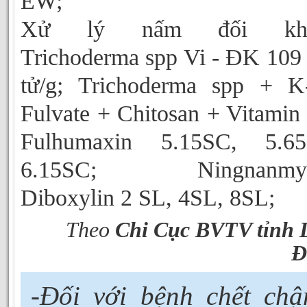
EW;
Xử lý nấm đối kh
Trichoderma spp Vi - ĐK 109
tử/g; Trichoderma spp + K
Fulvate + Chitosan + Vitamin
Fulhumaxin 5.15SC, 5.65
6.15SC; Ningnanmyc
Diboxylin 2 SL, 4SL, 8SL;
Theo
Chi Cục BVTV tỉnh
Đ
-Đối với bệnh chết chậ