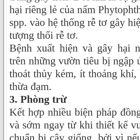
hại riêng lẻ của nấm Phytopht
spp. vào hệ thống rễ tơ gây hi
tượng thối rễ tơ.
Bệnh xuất hiện và gây hại 
trên những vườn tiêu bị ngập 
thoát thủy kém, ít thoáng khí,
thừa đạm.
3. Phòng trừ
Kết hợp nhiều biện pháp đồn
và sớm ngay từ khi thiết kế v
chuẩn bị cây giống, bởi vì nế