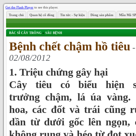
Get the Flash Player
to see this player.
Trang chủ
Quan hệ cổ đông
Tin tức - Sự kiện
Dòng sản phẩm
Mẫu Mã S
BÁC SĨ CÂY TRÔNG
»
SÂU BỆNH
Bệnh chết chậm hồ tiêu
-
02/08/2012
1. Triệu chứng gây hại
Cây tiêu có biểu hiện s
trưởng chậm, lá úa vàng. 
hoa, các đốt và trái cũng 
dần từ dưới gốc lên ngọn,
không rụng và héo từ đọt x