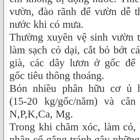
vườn, đào rãnh để vườn dễ t
nước khi có mưa.
Thường xuyên vệ sinh vườn t
làm sạch cỏ dại, cắt bỏ bớt cá
già, các dây lươn ở gốc để
gốc tiêu thông thoáng.
Bón nhiều phân hữu cơ ủ h
(15-20 kg/gốc/năm) và cân
N,P,K,Ca, Mg.
Trong khi chăm xóc, làm cỏ,
phân cố gắng tránh gây những