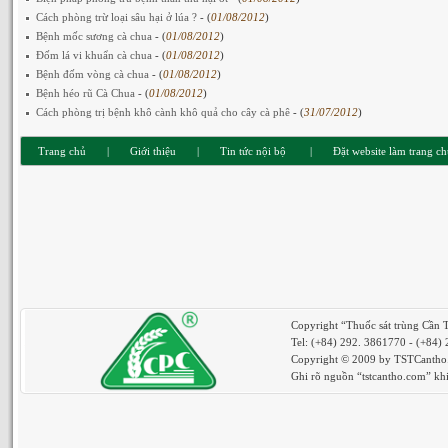
Cách phòng trừ loại sâu hại ở lúa ?
- (
01/08/2012
)
Bệnh mốc sương cà chua
- (
01/08/2012
)
Đốm lá vi khuẩn cà chua
- (
01/08/2012
)
Bệnh đốm vòng cà chua
- (
01/08/2012
)
Bệnh héo rũ Cà Chua
- (
01/08/2012
)
Cách phòng trị bệnh khô cành khô quả cho cây cà phê
- (
31/07/2012
)
Trang chủ
|
Giới thiệu
|
Tin tức nội bộ
|
Đặt website làm trang c
Copyright “Thuốc sát trùng Cần 
Tel: (+84) 292. 3861770 - (+84)
Copyright © 2009 by TSTCantho. 
Ghi rõ nguồn “tstcantho.com” khi 