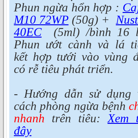
Phun ngừa hổn hợp :
Ca
M10 72WP
(50g) +
Nust
40EC
(5ml) /bình 16 l
Phun ướt cành và lá ti
kết hợp tưới vào vùng đ
có rễ tiêu phát triển.
- Hướng dẫn sử dụng 
cách phòng ngừa bệnh
c
nhanh
trên tiêu:
Xem t
đây