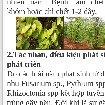
nhiều năm. Bệnh làm chết
khóm hoặc chỉ chết 1-2 dây.
2.Tác nhân, điều kiện phát s
phát triển
Do các loài nấm phát sinh từ đ
như Fusarium sp., Pythium spp
Rhizoctonia spp kết hợp tuyến
trùng gây nên. Đôi khi là sự g