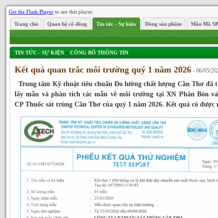
Get the Flash Player
to see this player.
Trang chủ
Quan hệ cổ đông
Tin tức - Sự kiện
Dòng sản phẩm
Mẫu Mã S
TIN TỨC - SỰ KIỆN
»
CÔNG BỐ THÔNG TIN
Kết quả quan trắc môi trường quý 1 năm 2026
- 06/05/20
Trung tâm Kỹ thuật tiêu chuẩn Đo lường chất lượng Cần Thơ đã t
lấy mẫu và phân tích các mẫu về môi trường tại XN Phân Bón và
CP Thuốc sát trùng Cần Thơ của quý 1 năm 2026. Kết quả có được 