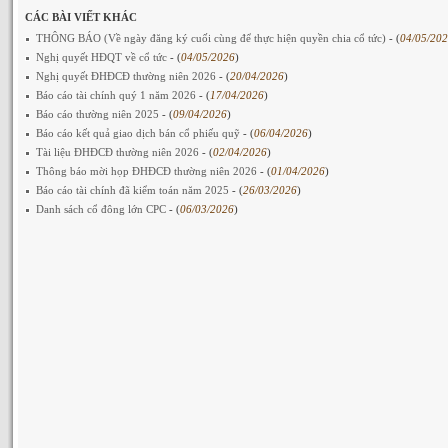
CÁC BÀI VIẾT KHÁC
THÔNG BÁO (Về ngày đăng ký cuối cùng để thực hiện quyền chia cổ tức)
- (
04/05/20
Nghị quyết HĐQT về cổ tức
- (
04/05/2026
)
Nghị quyết ĐHĐCĐ thường niên 2026
- (
20/04/2026
)
Báo cáo tài chính quý 1 năm 2026
- (
17/04/2026
)
Báo cáo thường niên 2025
- (
09/04/2026
)
Báo cáo kết quả giao dịch bán cổ phiếu quỹ
- (
06/04/2026
)
Tài liệu ĐHĐCĐ thường niên 2026
- (
02/04/2026
)
Thông báo mời họp ĐHĐCĐ thường niên 2026
- (
01/04/2026
)
Báo cáo tài chính đã kiểm toán năm 2025
- (
26/03/2026
)
Danh sách cổ đông lớn CPC
- (
06/03/2026
)