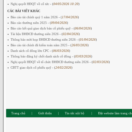
Nghị quyết HĐQT về cổ tức
- (
04/05/2026 10:20
)
CÁC BÀI VIẾT KHÁC
Báo cáo tài chính quý 1 năm 2026
- (
17/04/2026
)
Báo cáo thường niên 2025
- (
09/04/2026
)
Báo cáo kết quả giao dịch bán cổ phiếu quỹ
- (
06/04/2026
)
Tài liệu ĐHĐCĐ thường niên 2026
- (
02/04/2026
)
Thông báo mời họp ĐHĐCĐ thường niên 2026
- (
01/04/2026
)
Báo cáo tài chính đã kiểm toán năm 2025
- (
26/03/2026
)
Danh sách cổ đông lớn CPC
- (
06/03/2026
)
Thông báo đăng ký chốt danh sách cổ đông
- (
03/03/2026
)
Nghị quyết HĐQT về tổ chức ĐHĐCĐ thường niên 2026
- (
02/03/2026
)
CBTT giao dịch cổ phiếu quỹ
- (
24/02/2026
)
Trang chủ
|
Giới thiệu
|
Tin tức nội bộ
|
Đặt website làm trang c