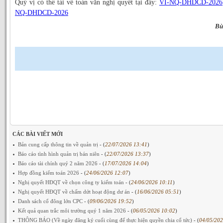
Quý vị có thể tải về toàn văn nghị quyết tại đây:
VI-NQ-DHDCD-2026
NQ-DHDCD-2026
Bù
CÁC BÀI VIẾT MỚI
Bản cung cấp thông tin về quản trị
- (
22/07/2026 13:41
)
Báo cáo tình hình quản trị bán niên
- (
22/07/2026 13:37
)
Báo cáo tài chính quý 2 năm 2026
- (
17/07/2026 14:04
)
Hợp đồng kiểm toán 2026
- (
24/06/2026 12:07
)
Nghị quyết HĐQT về chọn công ty kiểm toán
- (
24/06/2026 10:11
)
Nghị quyết HĐQT về chấm dứt hoạt động dư án
- (
16/06/2026 05:51
)
Danh sách cổ đông lớn CPC
- (
09/06/2026 19:52
)
Kết quả quan trắc môi trường quý 1 năm 2026
- (
06/05/2026 10:02
)
THÔNG BÁO (Về ngày đăng ký cuối cùng để thực hiện quyền chia cổ tức)
- (
04/05/202