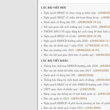
CÁC BÀI VIẾT MỚI
Nghị quyết HĐQT về chọn công ty kiểm toán
- (
24/06/20
Nghị quyết HĐQT về chấm dứt hoạt động dư án
- (
16/06
Danh sách cổ đông lớn CPC
- (
09/06/2026 19:52
)
Kết quả quan trắc môi trường quý 1 năm 2026
- (
06/05/2
THÔNG BÁO (Về ngày đăng ký cuối cùng để thực hiện qu
Nghị quyết HĐQT về cổ tức
- (
04/05/2026 10:20
)
Nghị quyết ĐHĐCĐ thường niên 2026
- (
20/04/2026 13:
Báo cáo tài chính quý 1 năm 2026
- (
17/04/2026 14:37
)
Báo cáo thường niên 2025
- (
09/04/2026 10:47
)
Báo cáo kết quả giao dịch bán cổ phiếu quỹ
- (
06/04/202
CÁC BÀI VIẾT KHÁC
Thông báo mời họp ĐHĐCĐ thường niên 2026
- (
01/04/
Báo cáo tài chính đã kiểm toán năm 2025
- (
26/03/2026
)
Danh sách cổ đông lớn CPC
- (
06/03/2026
)
Thông báo đăng ký chốt danh sách cổ đông
- (
03/03/202
Nghị quyết HĐQT về tổ chức ĐHĐCĐ thường niên 2026
CBTT giao dịch cổ phiếu quỹ
- (
24/02/2026
)
Bảng cung cấp thông tin về tình hình quản trị
- (
28/01/20
Báo cáo quản trị 2025
- (
28/01/2026
)
Nghị quyết ĐHĐCĐ về phê duyệt phương án bán cổ phi
Báo cáo tài chính quý 4 năm 2025
- (
19/01/2026
)