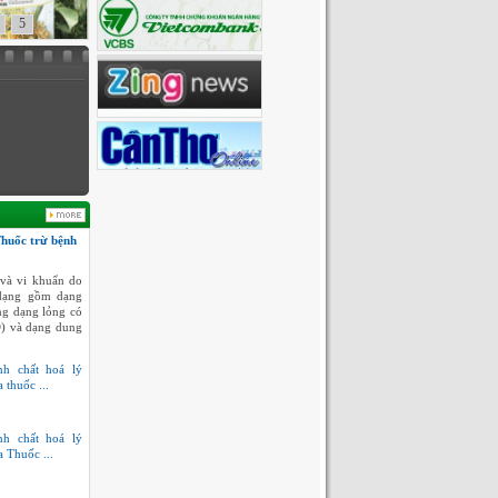
5
Thuốc trừ bệnh
và vi khuẩn do
 dạng gồm dạng
ng dạng lỏng có
) và dạng dung
nh chất hoá lý
a thuốc ...
nh chất hoá lý
a Thuốc ...