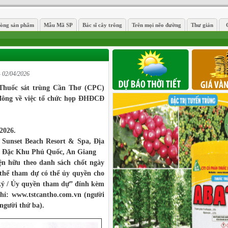
òng sản phẩm
Mẫu Mã SP
Bác sĩ cây trông
Trên mọi nẽo đường
Thư giản
G
 02/04/2026
huốc sát trùng Cần Thơ (CPC)
 đông về việc tổ chức họp ĐHĐCĐ
2026.
 Sunset Beach Resort & Spa, Địa
, Đặc Khu Phú Quốc, An Giang
ện hữu theo danh sách chốt ngày
thể tham dự có thể ủy quyền cho
ký / Ủy quyền tham dự” đính kèm
chỉ: www.tstcantho.com.vn (người
người thứ ba).