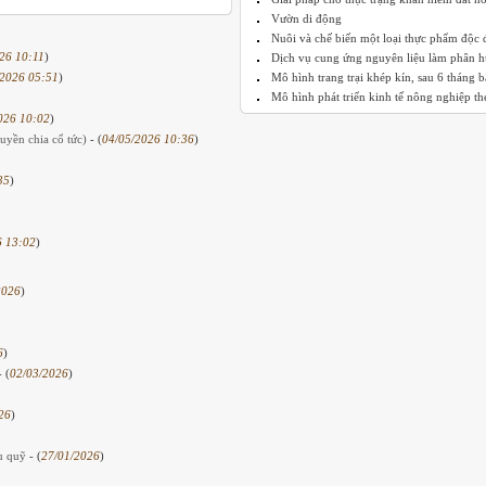
Vườn di động
Nuôi và chế biến một loại thực phẩm độc 
26 10:11
)
Dịch vụ cung ứng nguyên liệu làm phân hữ
/2026 05:51
)
Mô hình trang trại khép kín, sau 6 tháng bắ
Mô hình phát triển kinh tế nông nghiệp th
026 10:02
)
yền chia cổ tức)
- (
04/05/2026 10:36
)
35
)
6 13:02
)
2026
)
6
)
- (
02/03/2026
)
26
)
ếu quỹ
- (
27/01/2026
)