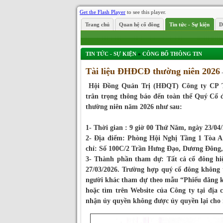
Get the Flash Player
to see this player.
Trang chủ
Quan hệ cổ đông
Tin tức - Sự kiện
D
TIN TỨC - SỰ KIỆN
»
CÔNG BỐ THÔNG TIN
Tài liệu ĐHĐCĐ thường niên 2026
-
Hội Đồng Quản Trị (HĐQT) Công ty CP T
trân trọng thông báo đến toàn thể Quý Cổ
thường niên năm 2026 như sau:
1- Thời gian : 9 giờ 00 Thứ Năm, ngày 23/04/
2- Địa điểm: Phòng Hội Nghị Tầng 1 Tòa A
chỉ: Số 100C/2 Trần Hưng Đạo, Dương Đông
3- Thành phần tham dự: Tất cả cổ đông hi
27/03/2026. Trường hợp quý cổ đông không 
người khác tham dự theo mẫu “Phiếu đăng 
hoặc tìm trên Website của Công ty tại địa 
nhận ủy quyền không được ủy quyền lại cho 