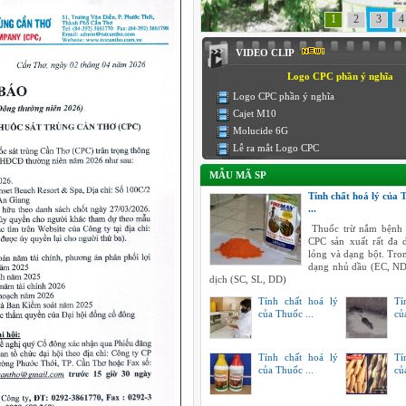
1
2
3
4
VIDEO CLIP
Logo CPC phần ý nghĩa
Logo CPC phần ý nghĩa
Cajet M10
Molucide 6G
Lễ ra mắt Logo CPC
MẪU MÃ SP
Tính chất hoá lý của 
...
Thuốc trừ nắm bệnh 
CPC sản xuất rất đa
lỏng và dạng bột. Tro
dạng nhủ dầu (EC, ND
dịch (SC, SL, DD)
Tính chất hoá lý
Tí
của Thuốc ...
củ
Tính chất hoá lý
Tí
của Thuốc ...
củ