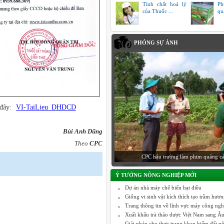
Tính chất hoá lý
Ph
của Thuốc ...
qu
PHÓNG SỰ ẢNH
 đây:
VI-TaiLieu_DHDCD
Bùi Anh Dũng
Theo
CPC
CPC hậu trường làm phim quảng c
Ý TƯỞNG NÔNG NGHIỆP MỚI
Dự án nhà máy chế biến hạt điều
Giống vi sinh vật kích thích tạo trầm hươ
Trang thông tin về lĩnh vực máy công nghiệ
Xuất khẩu trà thảo dược Việt Nam sang Âu 
Giải pháp cho thực trạng khan hiếm đất n