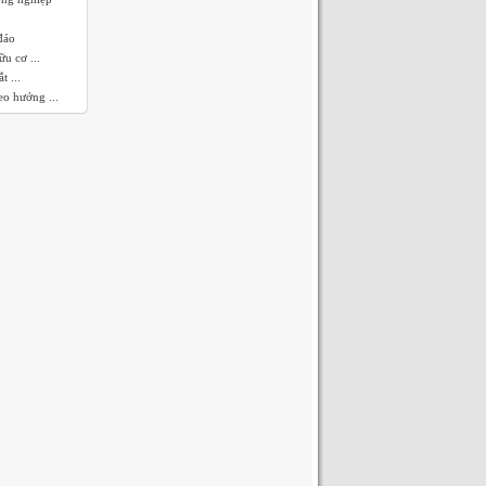
đáo
u cơ ...
t ...
eo hướng ...