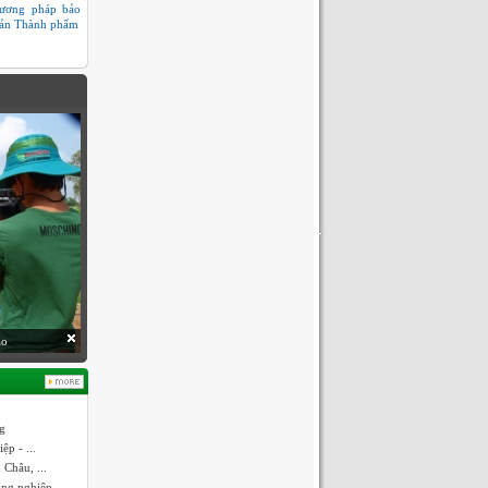
ương pháp bảo
ản Thành phẩm
áo
ng
p - ...
Châu, ...
ông nghiệp