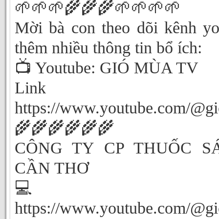
🌱🌱🌱🌾🌾🌾🌱🌱🌱🌱
Mời bà con theo dõi kênh yo
thêm nhiều thông tin bổ ích:
📺 Youtube: GIÓ MÙA TV
Link Yout
https://www.youtube.com/@g
🌾🌾🌾🌾🌾🌾
CÔNG TY CP THUỐC S
CẦN THƠ
💻Youtu
https://www.youtube.com/@g