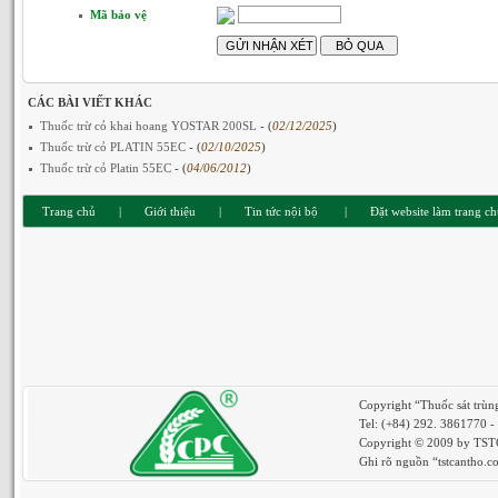
Mã bảo vệ
CÁC BÀI VIẾT KHÁC
Thuốc trừ cỏ khai hoang YOSTAR 200SL
- (
02/12/2025
)
Thuốc trừ cỏ PLATIN 55EC
- (
02/10/2025
)
Thuốc trừ cỏ Platin 55EC
- (
04/06/2012
)
Trang chủ
|
Giới thiệu
|
Tin tức nội bộ
|
Đặt website làm trang c
Copyright “Thuốc sát trù
Tel: (+84) 292. 3861770 
Copyright © 2009 by TSTCa
Ghi rõ nguồn “tstcantho.co