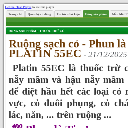
Get the Flash Player
to see this player.
Trang chủ
Quan hệ cổ đông
Tin tức - Sự kiện
Dòng sản phẩm
Mẫu Mã S
DÒNG SẢN PHẨM
»
THUỐC TRỪ CỎ
Ruộng sạch cỏ - Phun là 
PLATIN 55EC
- 21/12/2025
Platin 55EC là thuốc trừ c
nẫy mầm và hậu nẫy mầm
để diệt hầu hết các loại cỏ
vực, cỏ đuôi phụng, cỏ chá
lác, năn, ... trên ruộng ...