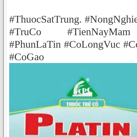
#ThuocSatTrung. #NongNghi
#TruCo #TienNayMa
#PhunLaTin #CoLongVuc #C
#CoGao