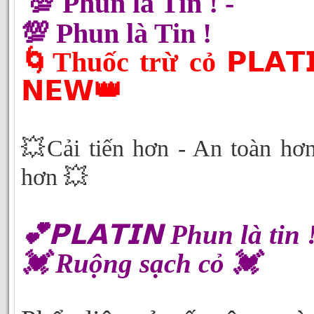
💯 Phun là Tin ! -
💯 Phun là Tin !
🌀Thuốc trừ cỏ 𝗣𝗟𝗔𝗧𝗜
𝗡𝗘𝗪👑
💥Cải tiến hơn - An toàn hơ
hơn 💥
💕𝗣𝗟𝗔𝗧𝗜𝗡 Phun là tin 
💓 Ruộng sạch cỏ 💓