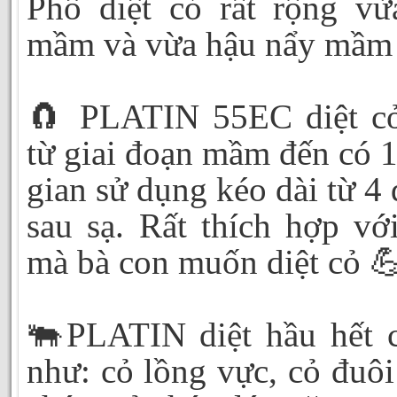
Phổ diệt cỏ rất rộng vừ
mầm và vừa hậu nẩy mầm
🧲 PLATIN 55EC diệt cỏ
từ giai đoạn mầm đến có 1
gian sử dụng kéo dài từ 4
sau sạ. Rất thích hợp với
mà bà con muốn diệt cỏ 
🐃PLATIN diệt hầu hết c
như: cỏ lồng vực, cỏ đuôi