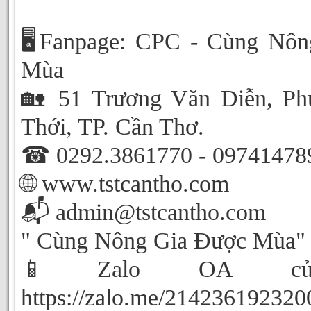
🖥️Fanpage: CPC - Cùng Nô
Mùa
🏡 51 Trương Văn Diễn, Ph
Thới, TP. Cần Thơ.
☎ 0292.3861770 - 09741478
🌐 www.tstcantho.com
📬 admin@tstcantho.com
" Cùng Nông Gia Được Mùa"
📱Zalo OA củ
https://zalo.me/21423619232