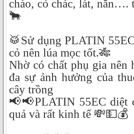
cháo, cỏ chác, lát, năn…. 
🐂
🥁Sử dụng PLATIN 55EC 
cỏ nên lúa mọc tốt.🎋
Nhờ có chất phụ gia nên h
đa sự ảnh hưởng của thu
cây trồng
📢📢PLATIN 55EC diệt c
quả và rất kinh tế 💸💵💰