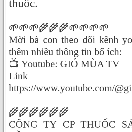
thuốc.
🌱🌱🌱🌾🌾🌾🌱🌱🌱🌱
Mời bà con theo dõi kênh yo
thêm nhiều thông tin bổ ích:
📺 Youtube: GIÓ MÙA TV
Link Yout
https://www.youtube.com/@g
🌾🌾🌾🌾🌾🌾
CÔNG TY CP THUỐC S