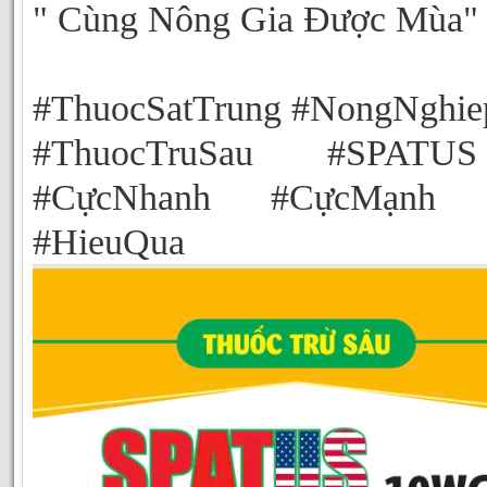
" Cùng Nông Gia Được Mùa"
#ThuocSatTrung #NongNghie
#ThuocTruSau #SPAT
#CựcNhanh #CựcMạnh #
#HieuQua