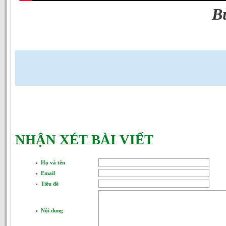
B
NHẬN XÉT BÀI VIẾT
Họ và tên
Email
Tiêu đề
Nội dung