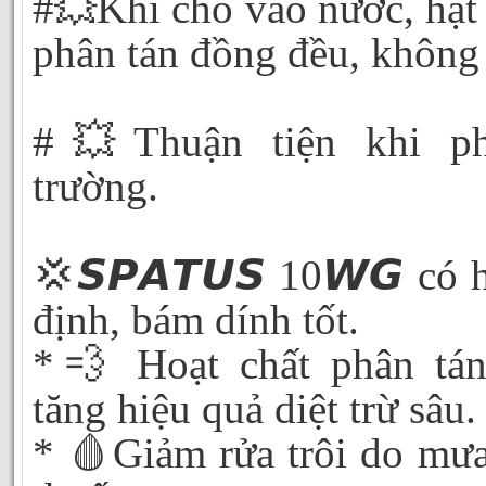
#💥Khi cho vào nước, hạt 
phân tán đồng đều, không 
#💥Thuận tiện khi ph
trường.
💢𝙎𝙋𝘼𝙏𝙐𝙎 10𝙒𝙂 có 
định, bám dính tốt.
*💨 Hoạt chất phân tán
tăng hiệu quả diệt trừ sâu.
* 🩸Giảm rửa trôi do mưa,