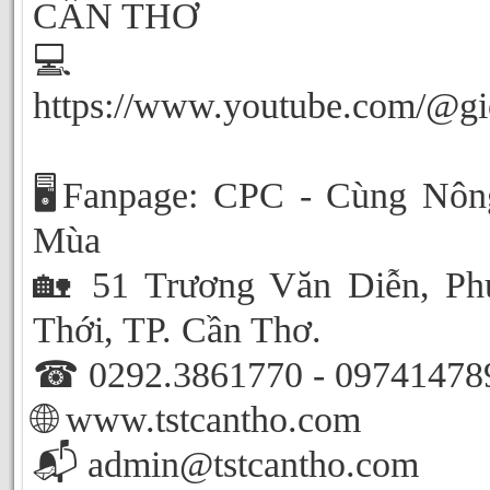
CẦN THƠ
💻Youtu
https://www.youtube.com/@g
🖥️Fanpage: CPC - Cùng Nô
Mùa
🏡 51 Trương Văn Diễn, Ph
Thới, TP. Cần Thơ.
☎ 0292.3861770 - 09741478
🌐 www.tstcantho.com
📬 admin@tstcantho.com