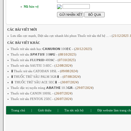
Mã bảo vệ
CÁC BÀI VIẾT MỚI
Lưu dẫn cực mạnh, Diệt sâu cực nhanh khi phun Thuốc trừ sâu thế hệ ...
- (
21/12/2025 
CÁC BÀI VIẾT KHÁC
Thuốc trừ sâu sinh học 𝗖𝗔𝗡𝗨𝗥𝗢𝗡 100𝗘𝗖
- (
20/12/2025
)
Thuốc trừ sâu 𝙎𝙋𝘼𝙏𝙐𝙎 10𝙒𝙂
- (
08/10/2025
)
Thuốc trừ sâu 𝐅𝐋𝐔𝐏𝐑𝐈𝐃 480𝐒𝐂
- (
07/10/2025
)
Thuốc trừ sâu SAUTIU 3.6EC
- (
12/08/2024
)
🐛Thuốc trừ sâu CATODAN 18SL
- (
09/08/2024
)
🐛THUỐC TRỪ SÂU PALM 5GR🐛
- (
07/08/2024
)
🐛 THUỐC TRỪ SÂU ACE 5EC🐛
- (
30/07/2024
)
Thuốc đặc trị tuyến trùng 𝗔𝗕𝗔𝗧𝗛𝗜 10.5𝗚𝗥
- (
29/07/2024
)
Thuốc trừ sâu CANON 100SL
- (
26/07/2024
)
Thuốc trừ sâu FENTOX 25EC
- (
26/07/2024
)
Trang chủ
|
Giới thiệu
|
Tin tức nội bộ
|
Đặt website làm trang c