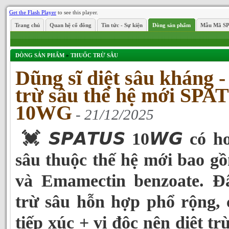
Get the Flash Player
to see this player.
Trang chủ
Quan hệ cổ đông
Tin tức - Sự kiện
Dòng sản phẩm
Mẫu Mã S
DÒNG SẢN PHẨM
»
THUỐC TRỪ SÂU
Dũng sĩ diệt sâu kháng 
trừ sâu thế hệ mới SPA
10WG
- 21/12/2025
💓 𝙎𝙋𝘼𝙏𝙐𝙎 10𝙒𝙂 có h
sâu thuộc thế hệ mới bao g
và Emamectin benzoate. Đâ
trừ sâu hỗn hợp phổ rộng, 
tiếp xúc + vị độc nên diệt t