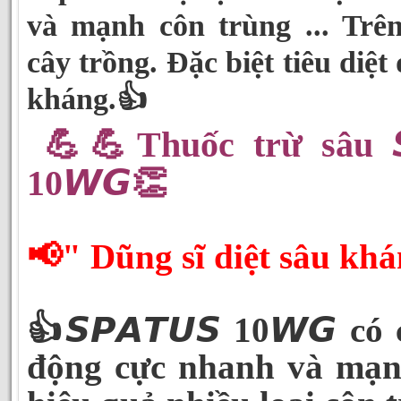
và mạnh côn trùng ... Trên
cây trồng. Đặc biệt tiêu diệt
kháng.👍
💪💪Thuốc trừ sâu 𝙎
10𝙒𝙂👏
📢" Dũng sĩ diệt sâu khá
👍𝙎𝙋𝘼𝙏𝙐𝙎 10𝙒𝙂 có 
động cực nhanh và mạnh