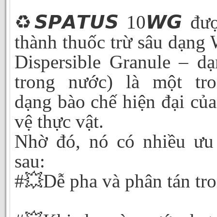
♻️𝙎𝙋𝘼𝙏𝙐𝙎 10𝙒𝙂 đư
thành thuốc trừ sâu dạng
Dispersible Granule – dạ
trong nước) là một tr
dạng bào chế hiện đại của
vệ thực vật.
Nhờ đó, nó có nhiều ưu
sau:
#💥Dễ pha và phân tán tr