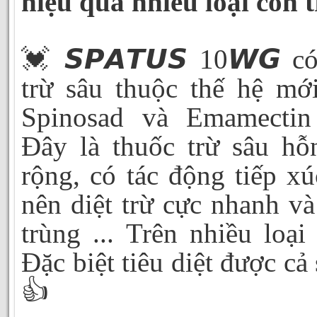
hiệu quả nhiều loại côn t
💓 𝙎𝙋𝘼𝙏𝙐𝙎 10𝙒𝙂 có
trừ sâu thuộc thế hệ m
Spinosad và Emamectin 
Đây là thuốc trừ sâu h
rộng, có tác động tiếp xú
nên diệt trừ cực nhanh v
trùng ... Trên nhiều loại
Đặc biệt tiêu diệt được cả
👍