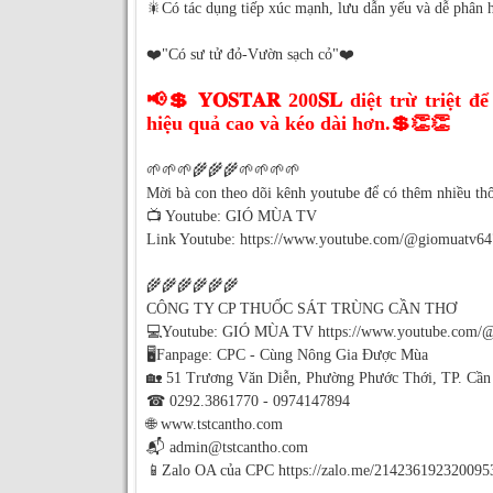
🎇Có tác dụng tiếp xúc mạnh, lưu dẫn yếu và dễ phân 
❤️"Có sư tử đỏ-Vườn sạch cỏ"❤️
📢💲 𝐘𝐎𝐒𝐓𝐀𝐑 200𝐒𝐋 diệt trừ triệt 
hiệu quả cao và kéo dài hơn.💲👏👏
🌱🌱🌱🌾🌾🌾🌱🌱🌱🌱
Mời bà con theo dõi kênh youtube để có thêm nhiều thô
📺 Youtube: GIÓ MÙA TV
Link Youtube: https://www.youtube.com/@giomuatv64
🌾🌾🌾🌾🌾🌾
CÔNG TY CP THUỐC SÁT TRÙNG CẦN THƠ
💻Youtube: GIÓ MÙA TV https://www.youtube.com/
🖥️Fanpage: CPC - Cùng Nông Gia Được Mùa
🏡 51 Trương Văn Diễn, Phường Phước Thới, TP. Cần
☎ 0292.3861770 - 0974147894
🌐 www.tstcantho.com
📬 admin@tstcantho.com
📱Zalo OA của CPC https://zalo.me/214236192320095