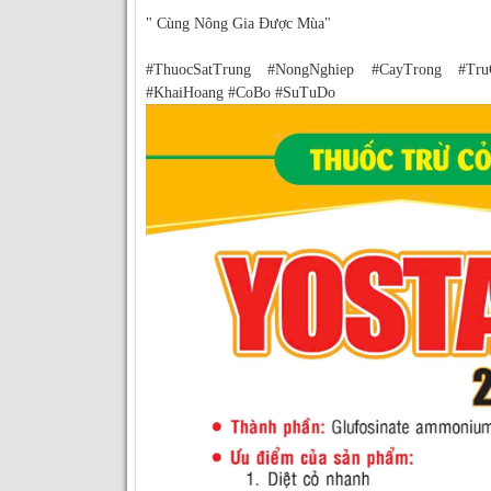
" Cùng Nông Gia Được Mùa"
#ThuocSatTrung #NongNghiep #CayTrong #Tr
#KhaiHoang #CoBo #SuTuDo