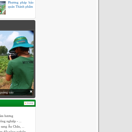
Phương pháp bảo
quản Thành phẩm
nh lập
trầm hương
ông nghiệp - ...
 sang Âu Châu, ...
ếm đất nông nghiệp