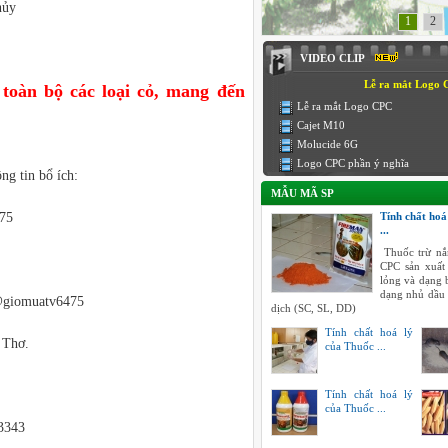
hủy
1
2
VIDEO CLIP
Lễ ra mắt Logo
để toàn bộ các loại cỏ, mang đến
Lễ ra mắt Logo CPC
Cajet M10
Molucide 6G
Logo CPC phần ý nghĩa
ng tin bổ ích:
MẪU MÃ SP
75
Tính chất hoá
...
Thuốc trừ nắ
CPC sản xuất
lỏng và dạng 
dạng nhủ dầu
@giomuatv6475
dịch (SC, SL, DD)
Tính chất hoá lý
 Thơ.
của Thuốc ...
Tính chất hoá lý
của Thuốc ...
3343