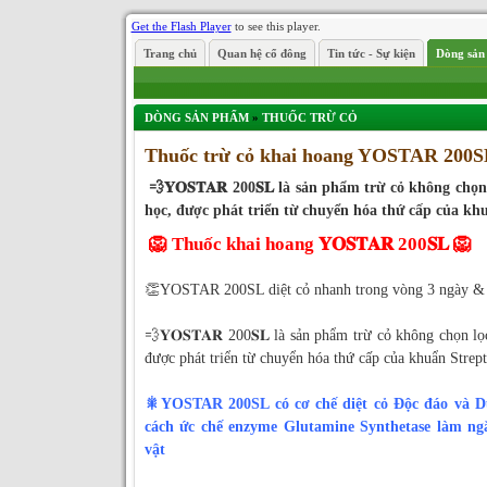
Get the Flash Player
to see this player.
Trang chủ
Quan hệ cổ đông
Tin tức - Sự kiện
Dòng sản
DÒNG SẢN PHẨM
»
THUỐC TRỪ CỎ
Thuốc trừ cỏ khai hoang YOSTAR 200S
💨𝐘𝐎𝐒𝐓𝐀𝐑 200𝐒𝐋 là sản phẩm trừ cỏ không chọ
học, được phát triển từ chuyển hóa thứ cấp của khu
🦁 Thuốc khai hoang 𝐘𝐎𝐒𝐓𝐀𝐑 200𝐒𝐋 🦁
👏YOSTAR 200SL diệt cỏ nhanh trong vòng 3 ngày & 
💨𝐘𝐎𝐒𝐓𝐀𝐑 200𝐒𝐋 là sản phẩm trừ cỏ không chọn l
được phát triển từ chuyển hóa thứ cấp của khuẩn Strept
🎇YOSTAR 200SL có cơ chế diệt cỏ Độc đáo và D
cách ức chế enzyme Glutamine Synthetase làm ng
vật