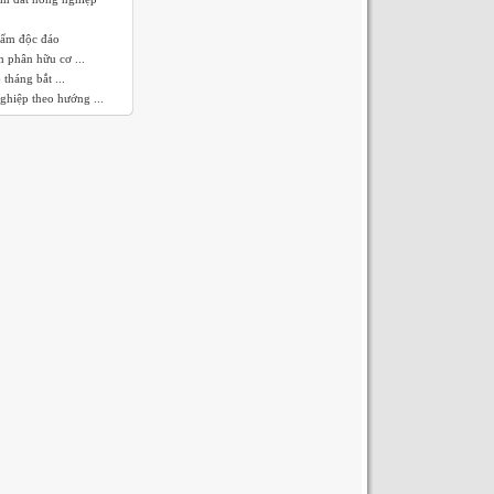
hẩm độc đáo
 phân hữu cơ ...
tháng bắt ...
ghiệp theo hướng ...