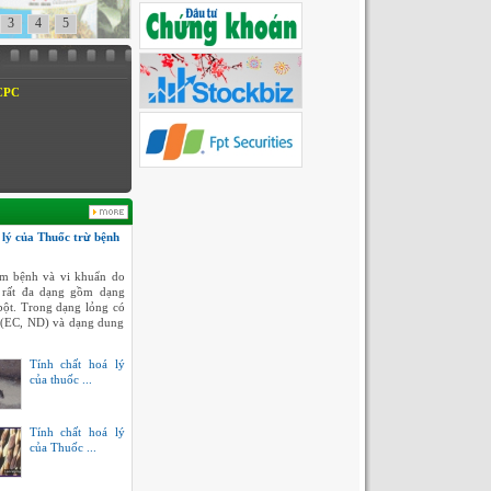
3
4
5
 CPC
 lý của Thuốc trừ bệnh
m bệnh và vi khuẩn do
 rất đa dạng gồm dạng
bột. Trong dạng lỏng có
 (EC, ND) và dạng dung
Tính chất hoá lý
của thuốc ...
Tính chất hoá lý
của Thuốc ...