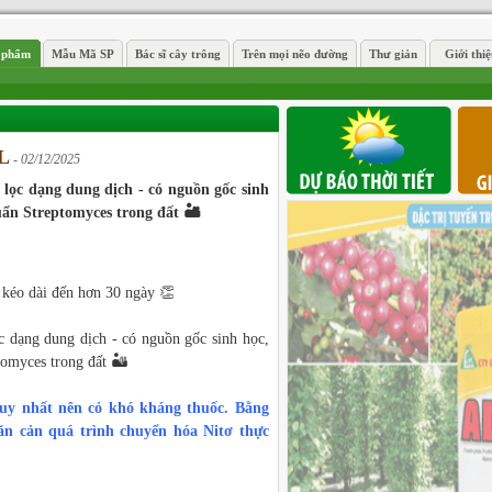
 phẩm
Mẫu Mã SP
Bác sĩ cây trông
Trên mọi nẽo đường
Thư giản
Giới thi
L
- 02/12/2025
n lọc dạng dung dịch - có nguồn gốc sinh
ẩn Streptomyces trong đất 🏜️
kéo dài đến hơn 30 ngày 👏
ọc dạng dung dịch - có nguồn gốc sinh học,
omyces trong đất 🏜️
uy nhất nên cỏ khó kháng thuốc. Bằng
ăn cản quá trình chuyển hóa Nitơ thực