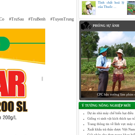
Tính chất hoá lý
của Thuốc ...
uCo #TruSau #TruBenh #TuyenTrung
PHÓNG SỰ ẢNH
CPC kỹ niệm 5 năm thà
Ý TƯỞNG NÔNG NGHIỆP MỚI
Dự án nhà máy chế biến hạt điều
Giống vi sinh vật kích thích tạo 
Trang thông tin về lĩnh vực máy c
Xuất khẩu trà thảo dược Việt Nam
Giải pháp cho thực trạng khan hi